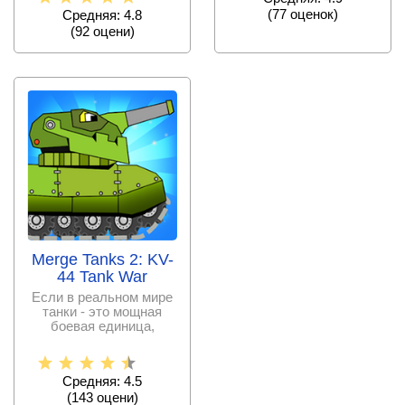
(
77
оценок)
Средняя: 4.8
(
92
оцени)
Merge Tanks 2: KV-
44 Tank War
Если в реальном мире
танки - это мощная
боевая единица,
способная уничтожать
все
Средняя: 4.5
(
143
оцени)