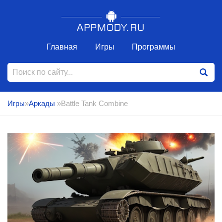
Главная
Игры
Программы
Игры
»
Аркады
»Battle Tank Combine