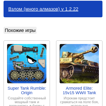
Взлом (много алмазов) v 1.2.22
Похожие игры
Super Tank Rumble:
Armored Elite:
Origin
15v15 WWII Tank
Создайте собственный
Игрокам предстоит
мощный танк и
сражаться на поле боя,
погрузитесь в битву с
используя