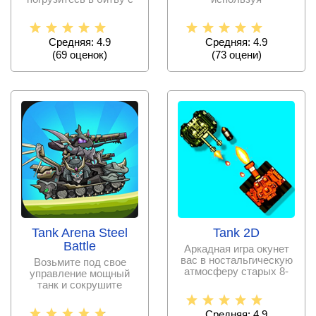
соперниками со всего
разнообразные танки и
мира.
продумывая
Средняя: 4.9
Средняя: 4.9
(
69
оценок)
(
73
оцени)
Tank Arena Steel
Tank 2D
Battle
Аркадная игра окунет
вас в ностальгическую
Возьмите под свое
атмосферу старых 8-
управление мощный
битных игр, в которой
танк и сокрушите
вражескую оборону, не
оставив
Средняя: 4.9