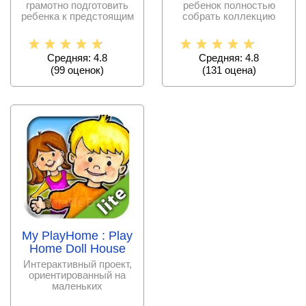
ребенок полностью
грамотно подготовить
собрать коллекцию
ребенка к предстоящим
кукол, которые только
занятиям в школе.
есть в этой
Средняя: 4.8
Средняя: 4.8
(
131
оценa)
(
99
оценок)
My PlayHome : Play
Home Doll House
Интерактивный проект,
ориентированный на
маленьких
пользователей.