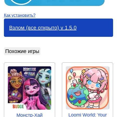
Как установить?
Взлом (все открыто) v 1.5.0
Похожие игры
Loomi World: Your
Монстр-Хай