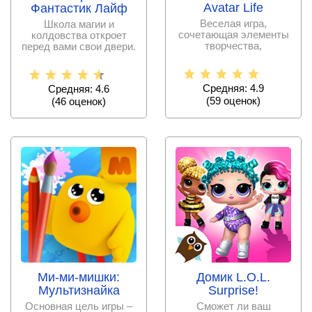
Avatar Life
Фантастик Лайф
Веселая игра,
Школа магии и
сочетающая элементы
колдовства откроет
творчества,
перед вами свои двери.
строительства, моды и
Познакомившись с
обучения,
Средняя: 4.9
Средняя: 4.6
(
59
оценок)
(
46
оценок)
Домик L.O.L.
Ми-ми-мишки:
Surprise!
Мультизнайка
Сможет ли ваш
Основная цель игры –