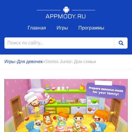
Главная
Игры
Программы
Игры
»
Для девочек
»Stories Junior: Дом семьи