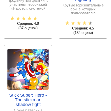
Продвинутый файтинг с
участием персонажей
Крутые горизонтальные
«Наруто», системой
бои, в которых
прокачки, усилителями
пользователю
предлагается много
разнопланового
Средняя: 4.9
(
87
оценок)
Средняя: 4.5
(
184
оцени)
Stick Super: Hero -
The stickman
shadow fight
Яркие баталии в