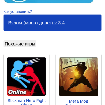
Как установить?
Взлом (много денег) v 3.4
Похожие игры
Stickman Hero Fight
Мега Мод