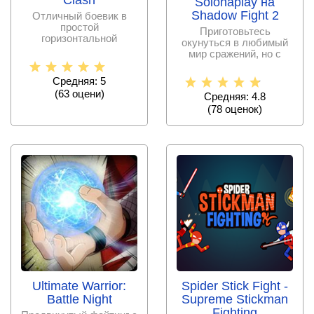
Clash
Solohaplay на
Shadow Fight 2
Отличный боевик в
простой
Приготовьтесь
горизонтальной
окунуться в любимый
механике и ярком
мир сражений, но с
графическом
множеством
исполнении,
нововведений.
Средняя: 5
(
63
оцени)
Средняя: 4.8
(
78
оценок)
Ultimate Warrior:
Spider Stick Fight -
Battle Night
Supreme Stickman
Fighting