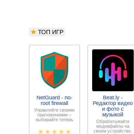
ТОП ИГР
NetGuard - no-
Beat.ly -
root firewall
Редактор видео
и фото с
Управляйте своими
музыкой
приложениями –
выбирайте теперь
Обрабатывайте
сами, к каким
медиафайлы на
разрешить
своем устройстве,
интернет –