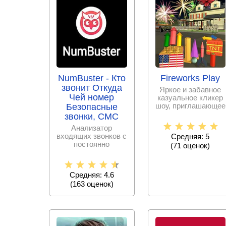
NumBuster - Кто
Fireworks Play
звонит Откуда
Яркое и забавное
Чей номер
казуальное кликер
шоу, приглашающее
Безопасные
стать начальником
звонки, СМС
команды по
Анализатор
входящих звонков с
Средняя: 5
постоянно
(
71
оценок)
пополняемой базой
спам – номеров,
Средняя: 4.6
(
163
оценок)