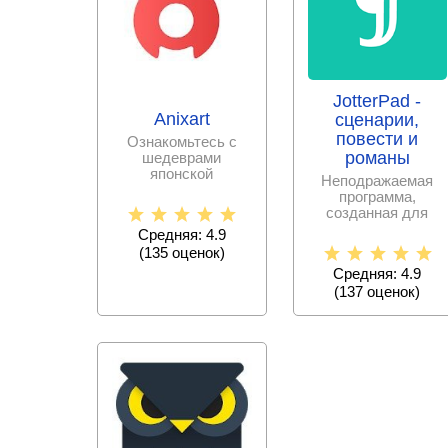
JotterPad -
Anixart
сценарии,
повести и
Ознакомьтесь с
романы
шедеврами
японской
Неподражаемая
мультипликации,
программа,
погрузившись в
созданная для
загадочный и
быстрого и
Средняя: 4.9
удобного написания
(
135
оценок)
повестей,
Средняя: 4.9
(
137
оценок)