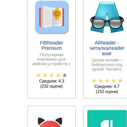
FBReader
AlReader -
Premium
читалка/reader
книг
Популярная
«читалка» для
Целая онлайн –
android-устройств с
библиотека под
поддержкой всех
рукой. Читайте
основных книжных
любимые книжки,
ставьте закладки в
Средняя: 4.3
(
232
оцени)
Средняя: 4.7
(
152
оцени)