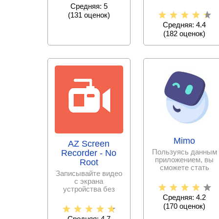
создавайте крутые
Средняя: 5
музыкальное
(
131
оценок)
Средняя: 4.4
(
182
оценок)
Mimo
AZ Screen
Пользуясь данным
Recorder - No
приложением, вы
Root
сможете стать
Записывайте видео
программистом за
с экрана
сравнительно
устройства без
проблем и в
Средняя: 4.2
хорошем качестве.
(
170
оценок)
Снимайте
Средняя: 4.7