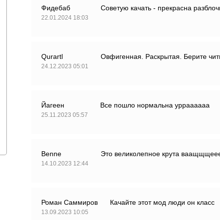
Фидебаб
Советую качать - прекрасна разбло
22.01.2024 18:03
Qurartl
Овфигенная. Раскрытая. Берите чит
24.12.2023 05:01
Йагеен
Все пошло нормальна урраааааа
25.11.2023 05:57
Benne
Это великолепное крута ваащщщее
14.10.2023 12:44
Роман Саммиров
Качайте этот мод люди он класс
13.09.2023 10:05