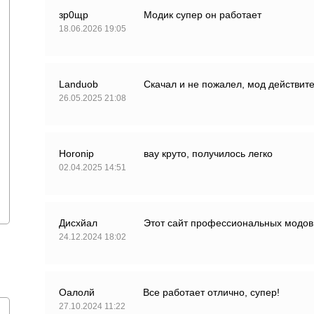
зр0щр
Модик супер он работает
18.06.2026 19:05
Landuob
Скачал и не пожалел, мод действит
26.05.2025 21:08
Horonip
вау круто, получилось легко
02.04.2025 14:51
Дисхйал
Этот сайт профессиональных модов,
24.12.2024 18:02
Оалолй
Все работает отлично, супер!
27.10.2024 11:22