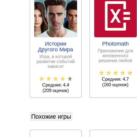
Истории
Photomath
Другого Мира
Приложение для
мгновенного
Игра, в которой
решения любой
развитие событий
математической
зависит
задачи с
исключительно от
пошаговыми
принятых тобой
Средняя: 4.7
решениях.
(
160
оценок)
Средняя: 4.4
(
209
оценок)
Похожие игры