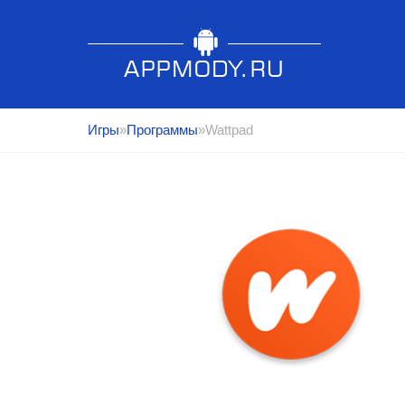
Игры
»
Программы
»Wattpad