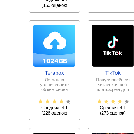
(
150
оценок)
Terabox
TikTok
Легально
Популярнейшая
увеличивайте
Китайская веб-
объем своей
платформа для
памяти, выгружая
записи и
всю необходимую
публикации
информацию и
коротких
Средняя: 4.1
Средняя: 4.1
видеороликов
(
226
оценок)
(
273
оценок)