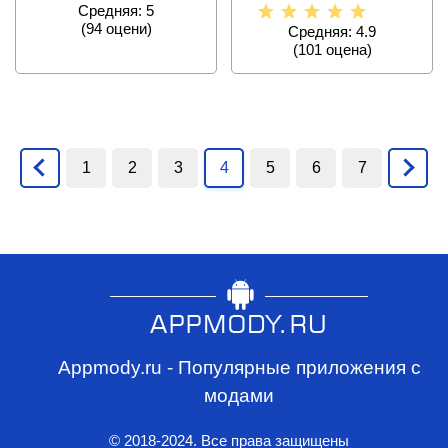
любителям
Средняя: 5
(
94
оцени)
Средняя: 4.9
(
101
оценa)
1
2
3
4
5
6
7
Appmody.ru - Популярные приложения с
модами
© 2018-2024. Все права защищены