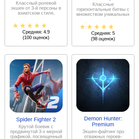
Классный ролевой
Классные
экшен от 3-й персоны в
горизонтальные битвы с
азиатском стиле,
множеством уникальных
предлагающий
бойцов, крутой
управлять
постановкой
Средняя: 4.9
Средняя: 5
(
100
оценок)
(
98
оценок)
Demon Hunter:
Spider Fighter 2
Premium
Крутой боевик с
продвинутой 3-х мерной
Экшен-файтинг про
графикой, посвященный
отважных героев-