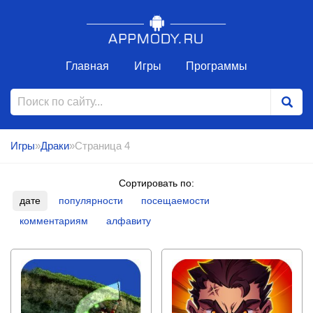
Главная
Игры
Программы
Игры
»
Драки
»Страница 4
Сортировать по:
дате
популярности
посещаемости
комментариям
алфавиту