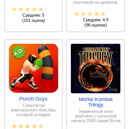
сражениям Человека
охотников на демонов,
которые путешествуют
по миру
Средняя: 5
Средняя: 4.9
(
101
оценa)
(
96
оценок)
Punch Guys
Mortal Kombat
Trilogy
Симулятор
виртуального боксера,
Знаменитый клон
который усердно
файтинга с консолей
тренируется в
начала 2000 годов! Всем
спортивном зале и
поклонникам и