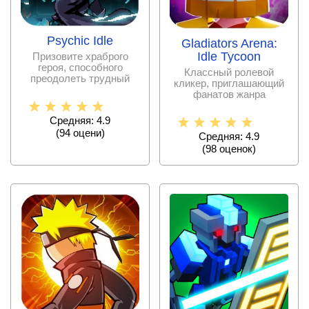
Psychic Idle
Gladiators Arena:
Idle Tycoon
Призовите храброго
героя, способного
Классный ролевой
преодолеть трудный
кликер, приглашающий
путь и исследовать
фанатов жанра
самые
воплотиться в роли
начинающего
Средняя: 4.9
(
94
оцени)
Средняя: 4.9
(
98
оценок)