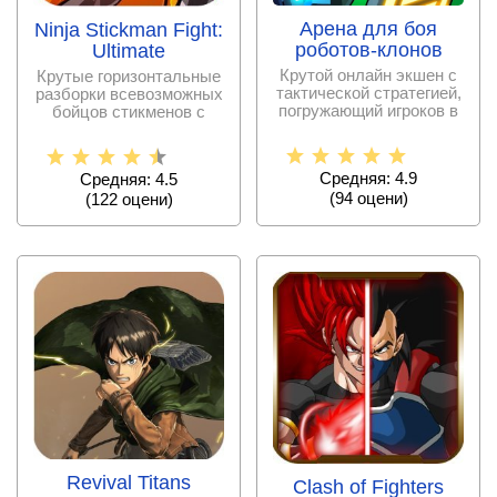
Арена для боя
Ninja Stickman Fight:
роботов-клонов
Ultimate
Крутой онлайн экшен с
Крутые горизонтальные
тактической стратегией,
разборки всевозможных
погружающий игроков в
бойцов стикменов с
пучину яростных
крутыми приемами,
Средняя: 4.9
Средняя: 4.5
(
94
оцени)
(
122
оцени)
Revival Titans
Clash of Fighters