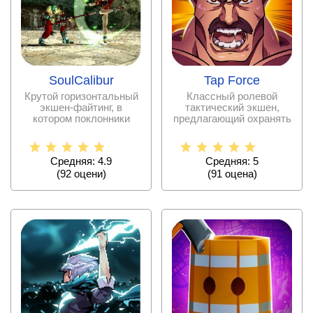
SoulCalibur
Tap Force
Крутой горизонтальный
Классный ролевой
экшен-файтинг, в
тактический экшен,
котором поклонники
предлагающий охранять
жанра обнаружат много
оружейный магазин в
Средняя: 4.9
Средняя: 5
(
92
оцени)
(
91
оценa)