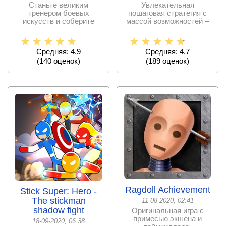
Станьте великим
Увлекательная
тренером боевых
пошаговая стратегия с
искусств и соберите
массой возможностей –
свою команду, которую
соберите уникального
нужно
Средняя: 4.9
Средняя: 4.7
(
140
оценок)
(
189
оценок)
Ragdoll Achievement
Stick Super: Hero -
The stickman
11-08-2020, 02:41
shadow fight
Оригинальная игра с
примесью экшена и
18-09-2020, 06:38