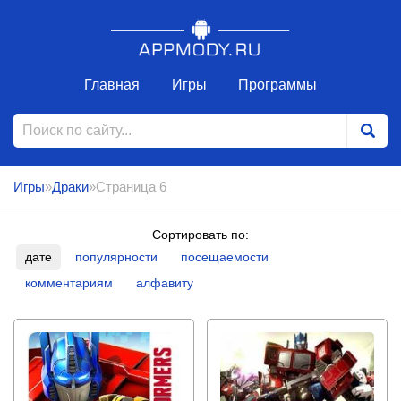
Главная
Игры
Программы
Игры
»
Драки
»Страница 6
Сортировать по:
дате
популярности
посещаемости
комментариям
алфавиту