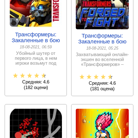
Трансформеры:
Трансформеры:
Закаленные в бою
Закаленные в бою
18-08-2021, 06:59
18-08-2021, 05:25
Убойный шутер от
Захватывающий онлайн-
первого лица, в нем
экшен во вселенной
игроки возьмут под
«Трансформеров» –
контроль непобедимых
присоединяйтесь к
любимым
Средняя: 4.6
Средняя: 4.6
(
182
оцени)
(
181
оценa)