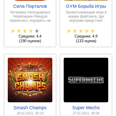
Сила Порталов
GYM Борьба Игры
Четверка легендарных
Захватывающая игра в
Черепашек-Ниндзя
жанре файтинга, где
принялась покорять не
игрокам предстоит
только Нью-Йоркские
выступить в роли
опытных
Средняя: 4.4
Средняя: 4.9
(
190
оценок)
(
133
оцени)
Smash Champs
Super Mechs
28-01-2021, 00:10
27-01-2021, 00:06