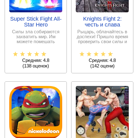
Super Stick Fight All-
Knights Fight 2:
Star Hero
честь и слава
Силы зла собираются
Рыцарь, облачайтесь в
захватить мир. Им
доспехи! Пришло время
можете помешать
проверить свои силы и
только вы. Выбирайте
одолеть своих
одного из
Средняя: 4.8
Средняя: 4.8
(
138
оценок)
(
142
оцени)