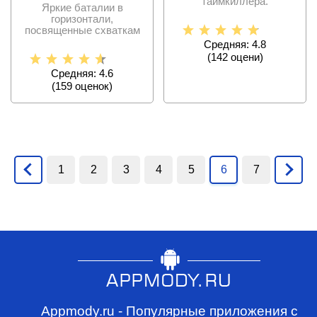
таймкиллера.
Яркие баталии в
горизонтали,
посвященные схваткам
стикменов против
Средняя: 4.8
компьютера и
(
142
оцени)
Средняя: 4.6
(
159
оценок)
1
2
3
4
5
6
7
Appmody.ru - Популярные приложения с