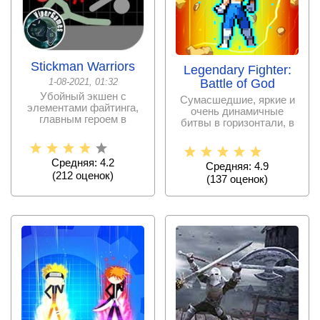
Stickman Warriors
Legendary Fighter:
1-08-2021, 01:32
Battle of God
Убойный экшен с
Сумасшедшие, яркие и
элементами файтинга,
очень динамичные
главным героем в
битвы в горизонтали, в
котором выступит
которых фанаты
непобедимый
Средняя: 4.2
Средняя: 4.9
(
212
оценок)
(
137
оценок)