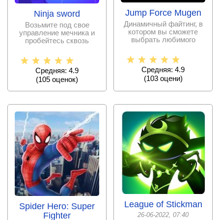
Jump Force Mugen
Ninja sword
Динамичный файтинг, в
Возьмите под свое
котором вы сможете
управление мечника и
выбрать любимого
пробейтесь сквозь
персонажа и вступить в
полчища врагов.
Средняя: 4.9
Средняя: 4.9
(
103
оцени)
(
105
оценок)
League of Stickman
Spider Hero: Super
Fighter
26-06-2022, 07:40