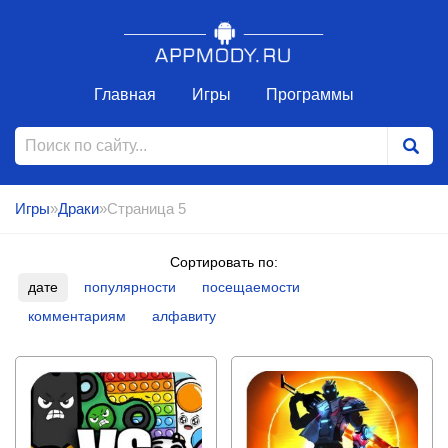
Главная
Игры
Программы
Игры
»
Драки
»Страница 5
Сортировать по:
дате
популярности
посещаемости
комментариям
алфавиту