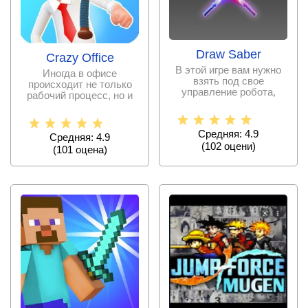
Draw Saber
Crazy Office
В этой игре вам нужно
Иногда в офисе
взять под свое
происходит не только
управление робота,
рабочий процесс, но и
вооруженного лазерным
целые испытания, в
мечом,
ходе
Средняя: 4.9
Средняя: 4.9
(
102
оцени)
(
101
оценa)