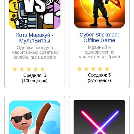
Cyber Stickman:
Котэ Маракуй -
Offline Game
МультБитвы
Мрачный и
Одержи победу в
одновременно
масштабных схватках
увлекательный мир
онлайн, где на арене
киберпанка, город
столкнуться герои
Детройт, где все
многих
началось
Средняя: 5
Средняя: 5
(
97
оценок)
(
100
оценок)