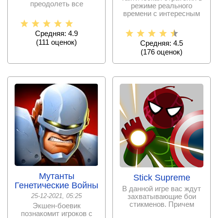
преодолеть все
режиме реального
препятствия на пути и
времени с интересным
сюжетом и уникальными
Средняя: 4.9
(
111
оценок)
Средняя: 4.5
(
176
оценок)
Мутанты
Stick Supreme
Генетические Войны
В данной игре вас ждут
25-12-2021, 05:25
захватывающие бои
стикменов. Причем
Экшен-боевик
бойцы будут обладать
познакомит игроков с