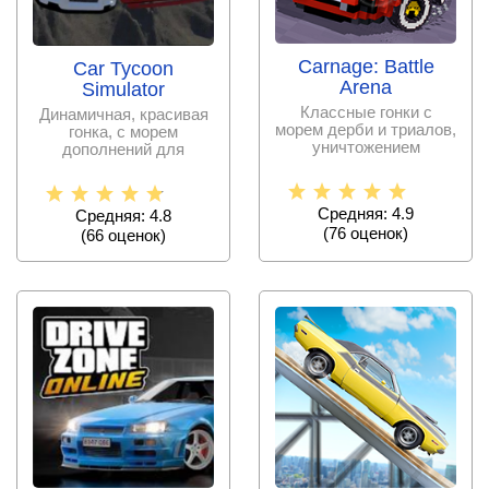
Carnage: Battle
Car Tycoon
Arena
Simulator
Классные гонки с
Динамичная, красивая
морем дерби и триалов,
гонка, с морем
уничтожением
дополнений для
транспорта, массовыми
автомобилей, системой
Средняя: 4.9
Средняя: 4.8
(
76
оценок)
(
66
оценок)