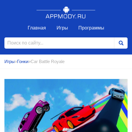
Главная
Игры
Программы
Игры
»
Гонки
»Car Battle Royale