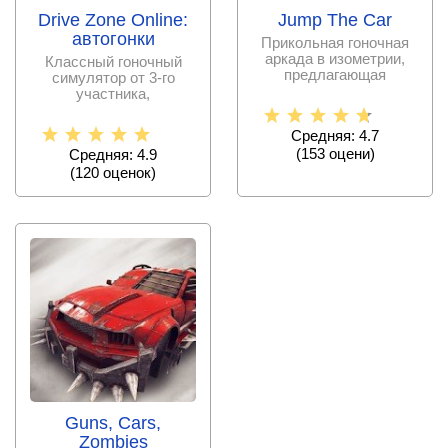
Drive Zone Online:
Jump The Car
автогонки
Прикольная гоночная
аркада в изометрии,
Классный гоночный
предлагающая
симулятор от 3-го
погрузиться в
участника,
автомобильный
предлагающий
множество режимов,
Средняя: 4.7
(
153
оцени)
Средняя: 4.9
(
120
оценок)
Guns, Cars,
Zombies