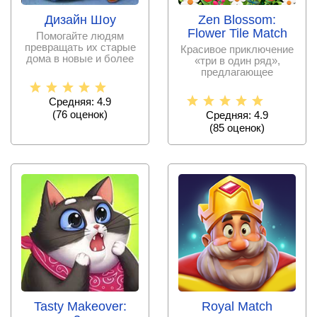
Дизайн Шоу
Zen Blossom:
Flower Tile Match
Помогайте людям
превращать их старые
Красивое приключение
дома в новые и более
«три в один ряд»,
красивые, меняя
предлагающее
фурнитуру
провести
реконструкцию старой
Средняя: 4.9
(
76
оценок)
Средняя: 4.9
(
85
оценок)
Tasty Makeover:
Royal Match