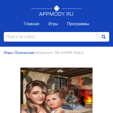
Главная
Игры
Программы
Игры
»
Логические
»Makeover Tile: ASMR Match