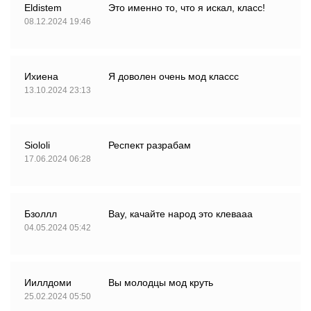
Eldistem
Это именно то, что я искал, класс!
08.12.2024 19:46
Ихиена
Я доволен очень мод классс
13.10.2024 23:13
Siololi
Респект разрабам
17.06.2024 06:28
Бзоллл
Вау, качайте народ это клевааа
04.05.2024 05:42
Ииллдоми
Вы молодцы мод круть
25.02.2024 05:50