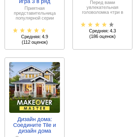
игра 3 в ряд
Перед вами
увлекательная
Приятная
головоломка «три в
представительница
ряд», где придется
популярной серии
помочь королю
«собери три в ряд», в
которой придется
Средняя: 4.3
(
186
оценок)
Средняя: 4.9
(
112
оценок)
Дизайн дома:
Соедините Tile и
дизайн дома