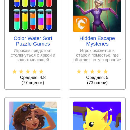
Color Water Sort
Hidden Escape
Puzzle Games
Mysteries
Игрокам предстоит
Игрок окажется в
столкнуться с яркой и
старом поместье, где
захватывающей
обитают потусторонние
головоломкой, где
сущности. Помогите
предстоит
Средняя: 4.8
Средняя: 5
(
77
оценок)
(
73
оцени)