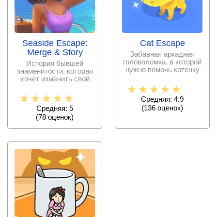
Seaside Escape:
Cat Escape
Merge & Story
Забавная аркадная
головоломка, в которой
История бывшей
нужно помочь котенку
знаменитости, которая
сбежать из различных
хочет изменить свой
дом теперь у вас на
Средняя: 4.9
(
136
оценок)
Средняя: 5
(
78
оценок)