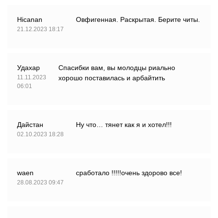
Hicanan
Овфигенная. Раскрытая. Берите читы.
21.12.2023 18:17
Удахар
Спасибки вам, вы молодцы риально
11.11.2023
хорошо поставилась и арбайтить
06:01
Дайстан
Ну что… тянет как я и хотел!!!
02.10.2023 18:28
waen
сработало !!!!!очень здорово все!
28.08.2023 09:47