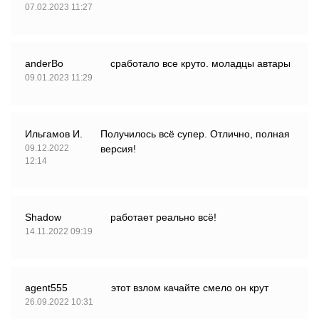
07.02.2023 11:27
anderBo
сработало все круто. моладцы автары
09.01.2023 11:29
Ильгамов И.
Получилось всё супер. Отлично, полная
09.12.2022
версия!
12:14
Shadow
работает реально всё!
14.11.2022 09:19
agent555
этот взлом качайте смело он крут
26.09.2022 10:31