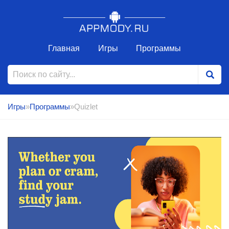
Главная
Игры
Программы
Игры
»
Программы
»Quizlet