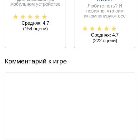
мобильном устройстве
Любите петь? И
без специальных
неважно, что вам
знаний и
аккомпанируют все
соседские собаки.
Средняя: 4.7
Скачайте это
(
154
оцени)
Средняя: 4.7
(
222
оцени)
Комментарий к игре