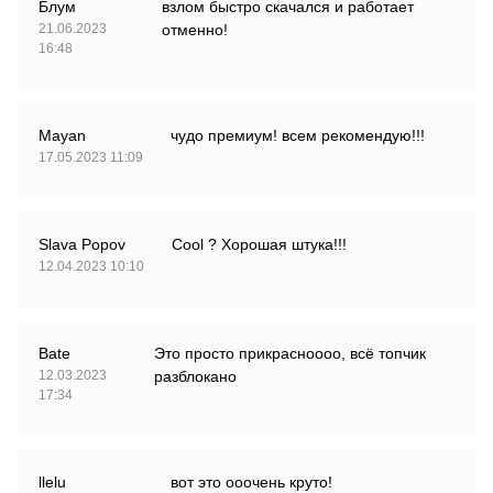
Блум
взлом быстро скачался и работает
21.06.2023
отменно!
16:48
Mayan
чудо премиум! всем рекомендую!!!
17.05.2023 11:09
Slava Popov
Cool ? Хорошая штука!!!
12.04.2023 10:10
Bate
Это просто прикрасноооо, всё топчик
12.03.2023
разблокано
17:34
llelu
вот это ооочень круто!