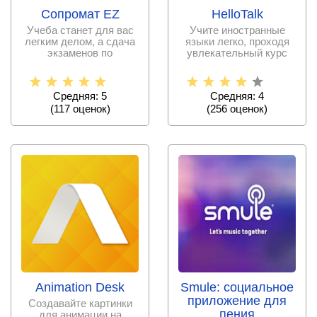
Сопромат EZ
HelloTalk
Учеба станет для вас
Учите иностранные
легким делом, а сдача
языки легко, проходя
экзаменов по
увлекательный курс
сопромату пройдет
обучения. Без
успешно,
Средняя: 5
Средняя: 4
(
117
оценок)
(
256
оценок)
Animation Desk
Smule: социальное
приложение для
Создавайте картинки
пения
для анимации на