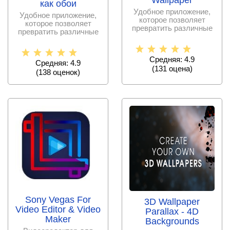
Wallpaper
как обои
Удобное приложение,
Удобное приложение,
которое позволяет
которое позволяет
превратить различные
превратить различные
видеоролики в живые
видеоролики в живые
обои
обои
Средняя: 4.9
Средняя: 4.9
(
131
оценa)
(
138
оценок)
Sony Vegas For
3D Wallpaper
Video Editor & Video
Parallax - 4D
Maker
Backgrounds