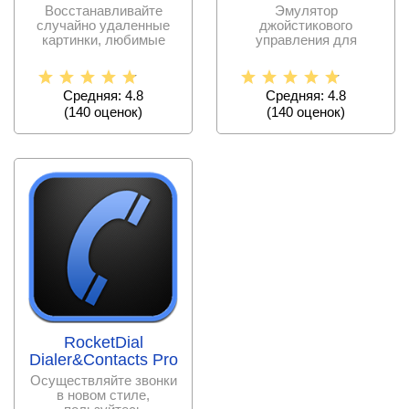
Восстанавливайте
Эмулятор
случайно удаленные
джойстикового
картинки, любимые
управления для
фотографии или видео.
сенсорных устройств в
играх с возможностью
Средняя: 4.8
Средняя: 4.8
(
140
оценок)
(
140
оценок)
RocketDial
Dialer&Contacts Pro
Осуществляйте звонки
в новом стиле,