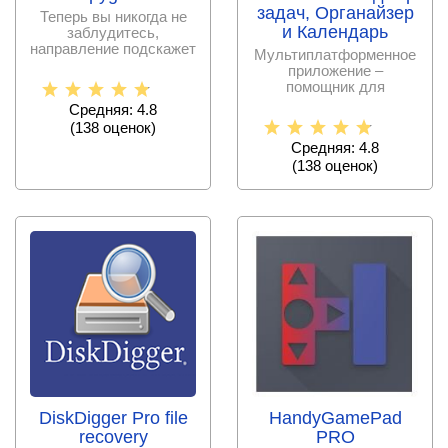
задач, Органайзер
Теперь вы никогда не
и Календарь
заблудитесь,
направление подскажет
Мультиплатформенное
электронный компас с
приложение –
помощник для
бизнесменов,
Средняя: 4.8
студентов и обычных
(
138
оценок)
людей
Средняя: 4.8
(
138
оценок)
DiskDigger Pro file
HandyGamePad
recovery
PRO