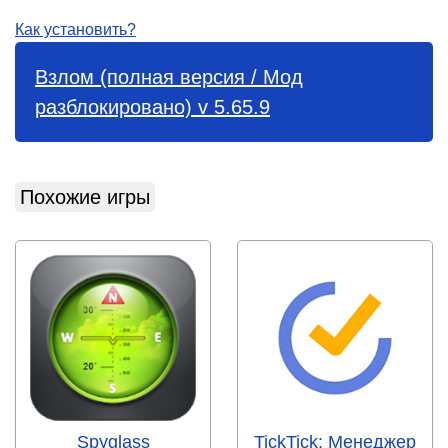
Как установить?
Взлом (полная версия / Мод
разблокировано) v 5.65.9
Похожие игры
Spyglass
TickTick: Менеджер