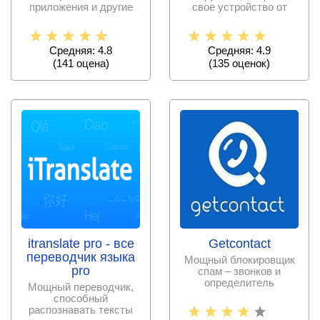
приложения и другие
свое устройство от
файлы без с проблем и
нежелательных
ограничений.
звонков
Средняя: 4.8
Средняя: 4.9
(
141
оценa)
(
135
оценок)
itranslate pro - все
Getcontact
переводчик языка
Мощный блокировщик
pro
спам – звонков и
определитель
Мощный переводчик,
незнакомых номеров с
способный
постоянно
распознавать тексты