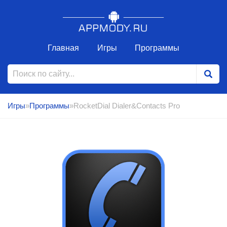
Главная
Игры
Программы
Игры
»
Программы
»RocketDial Dialer&Contacts Pro