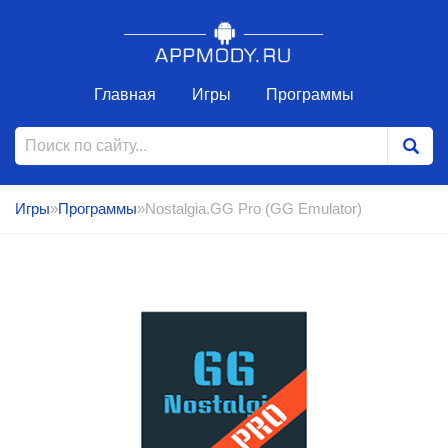
Главная
Игры
Программы
Игры
»
Программы
»Nostalgia.GG Pro (GG Emulator)