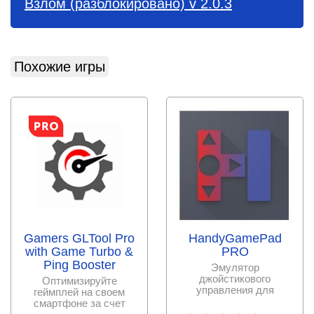
Взлом (разблокировано) v 2.0.3
Похожие игры
Gamers GLTool Pro
HandyGamePad
with Game Turbo &
PRO
Ping Booster
Эмулятор
джойстикового
Оптимизируйте
управления для
геймплей на своем
сенсорных устройств в
смартфоне за счет
играх с возможностью