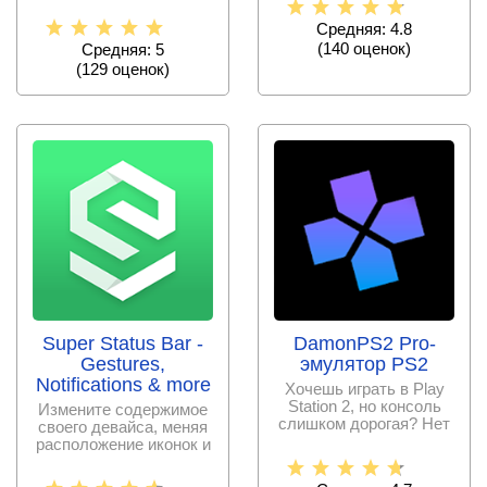
улучшения
производительности и
Средняя: 4.8
(
140
оценок)
Средняя: 5
(
129
оценок)
Super Status Bar -
DamonPS2 Pro-
Gestures,
эмулятор PS2
Notifications & more
Хочешь играть в Play
Station 2, но консоль
Измените содержимое
слишком дорогая? Нет
своего девайса, меняя
проблем, просто
расположение иконок и
их внешний вид!