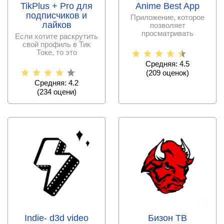
TikPlus + Pro для
Anime Best App
подписчиков и
Приложение, которое
лайков
позволяет
просматривать
Если хотите раскрутить
большинство
свой профиль в Тик
существующих аниме
Токе, то это
фильмов и
приложение точно для
Средняя: 4.5
вас!
(
209
оценок)
Средняя: 4.2
(
234
оцени)
Indie- d3d video
Бизон ТВ