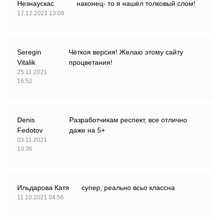
Незнаускас
наконец- то я нашёл толковый слом!
17.12.2021 13:08
Seregin
Чёткоя версия! Желаю этому сайту
Vitalik
процветания!
25.11.2021
16:52
Denis
Разработчикам респект, все отлично
Fedotov
даже на 5+
03.11.2021
10:36
Ильдарова Катя
супер, реально всьо классна
11.10.2021 04:56