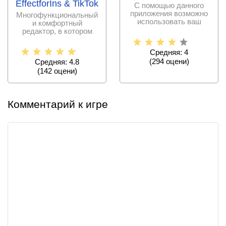
EffectforIns & TikTok
С помощью данного
приложения возможно
Многофункциональный
использовать ваш
и комфортный
мобильный гаджет в
редактор, в котором
качестве
пользователи смогут
Средняя: 4
(
294
оцени)
Средняя: 4.8
(
142
оцени)
Комментарий к игре