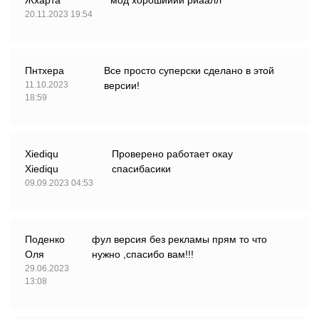
Жхарта
мод хорошииий риаалл
20.11.2023 19:54
Пнтхера
Все просто суперски сделано в этой
11.10.2023
версии!
18:59
Xiediqu
Проверено работает окау
Xiediqu
спасибасики
09.09.2023 04:53
Поденко
фул версия без рекламы прям то что
Оля
нужно ,спасибо вам!!!
29.06.2023
13:08