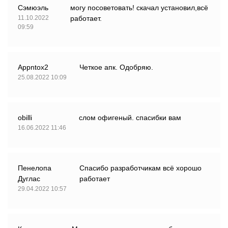
Сэмюэль
могу посоветовать! скачал установил,всё
11.10.2022
работает.
09:59
Appntox2
Четкое апк. Одобряю.
25.08.2022 10:09
obilli
слом офигеный. спасибки вам
16.06.2022 11:46
Пенелопа
Спасибо разработчикам всё хорошо
Дуглас
работает
29.04.2022 10:57