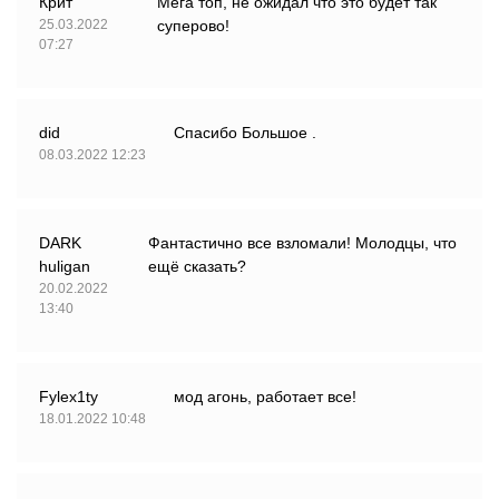
Крит
Мега топ, не ожидал что это будет так
25.03.2022
суперово!
07:27
did
Спасибо Большое .
08.03.2022 12:23
DARK
Фантастично все взломали! Молодцы, что
huligan
ещё сказать?
20.02.2022
13:40
Fylex1ty
мод агонь, работает все!
18.01.2022 10:48