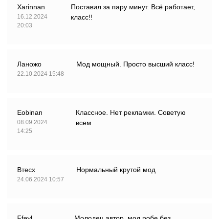
Xarinnan
Поставил за пару минут. Всё работает,
16.12.2024
класс!!
20:03
Ланожо
Мод мощный. Просто высший класс!
22.10.2024 15:48
Eobinan
Классное. Нет рекламки. Советую
08.09.2024
всем
14:25
Втесх
Нормальный крутой мод
24.06.2024 10:57
Ffeyl
Молодец автор, мод робе без