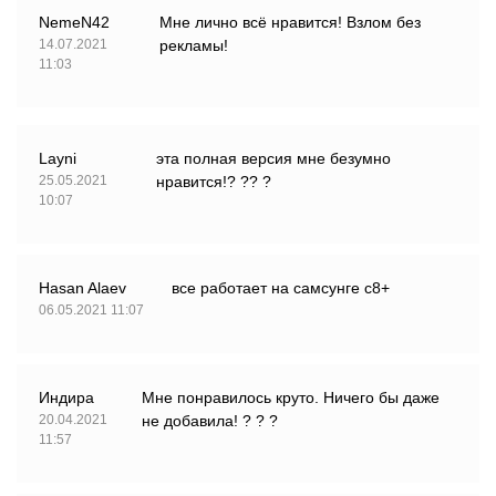
NemeN42
Мне лично всё нравится! Взлом без
14.07.2021
рекламы!
11:03
Layni
эта полная версия мне безумно
25.05.2021
нравится!? ?? ?
10:07
Hasan Alaev
все работает на самсунге с8+
06.05.2021 11:07
Индира
Мне понравилось круто. Ничего бы даже
20.04.2021
не добавила! ? ? ?
11:57