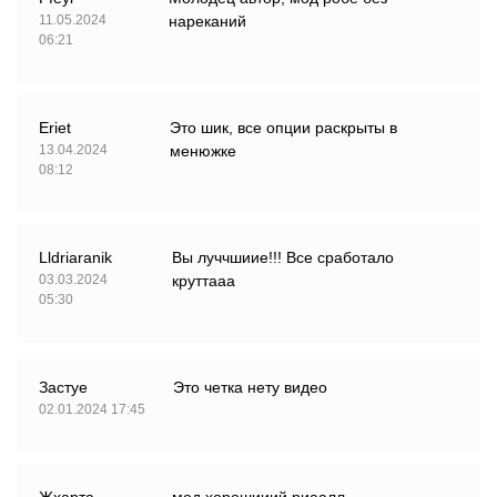
11.05.2024
нареканий
06:21
Eriet
Это шик, все опции раскрыты в
13.04.2024
менюжке
08:12
Lldriaranik
Вы луччшиие!!! Все сработало
03.03.2024
круттааа
05:30
Застуе
Это четка нету видео
02.01.2024 17:45