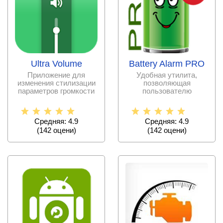
Ultra Volume
Battery Alarm PRO
Приложение для
Удобная утилита,
изменения стилизации
позволяющая
параметров громкости
пользователю
на экране вашего
контролировать
смартфона,
уровень заряда на
своем
Средняя: 4.9
Средняя: 4.9
(
142
оцени)
(
142
оцени)