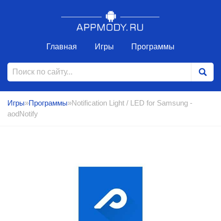
Главная
Игры
Программы
Игры
»
Программы
»Notification Light / LED for Samsung -
aodNotify