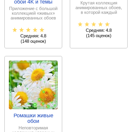
обои 4K и темы
Крутая коллекция
анимированных обоев,
Приложение с большой
в которой каждый
коллекцией «живых»
пользователь андроид
анимированных обоев
получит
для рабочего стола
Средняя: 4.8
(
145
оценок)
Средняя: 4.8
(
148
оценок)
Ромашки живые
обои
Неповторимая