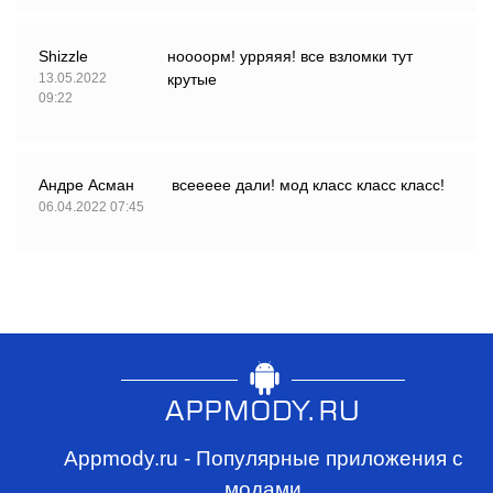
Shizzle
ноооорм! урряяя! все взломки тут
13.05.2022
крутые
09:22
Андре Асман
всеееее дали! мод класс класс класс!
06.04.2022 07:45
Appmody.ru - Популярные приложения с
модами