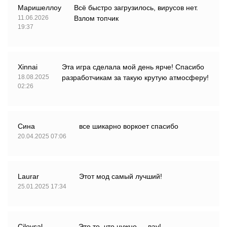
Маришеллоу
Всё быстро загрузилось, вирусов нет.
11.06.2026
Взлом топчик
19:37
Xinnai
Эта игра сделала мой день ярче! Спасибо
18.08.2025
разработчикам за такую крутую атмосферу!
02:26
Сина
все шикарно воркоет спасибо
20.04.2025 07:06
Laurar
Этот мод самый лучший!
25.01.2025 17:34
Ciloysal
Это то, что нужно — вау!