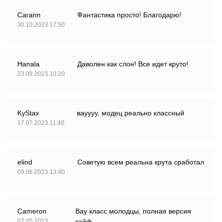
Carann
Фантастика просто! Благодарю!
30.10.2023 17:50
Hanala
Даволен как слон! Все идет круто!
23.09.2023 10:20
KyStax
вауууу, модец реально классный
17.07.2023 11:40
elind
Советую всем реальна крута сработал
09.06.2023 13:40
Cameron
Вау класс молодцы, полная версия
07.05.2023
кайф