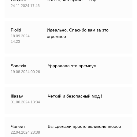
24.11.2024 17:46
Fioliti
Идеально. Спасибо вам за это
18.09.2024
огромное
14:23
Sonexia
Урррааааа это премиум
19.08.2024 00:26
Illasav
Четкий и безопасный мод !
01.06.2024 13:34
Чалеит
Вы сделали просто великолепноооо
22.04.2024 23:38