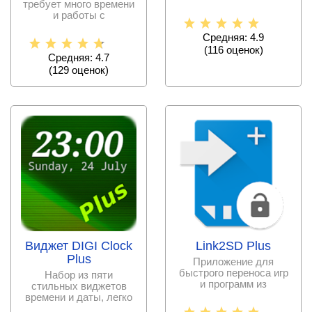
требует много времени
функций, смайлов,
и работы с
менеджером, но сейчас
Средняя: 4.9
времени на
(
116
оценок)
Средняя: 4.7
(
129
оценок)
Виджет DIGI Clock
Link2SD Plus
Plus
Приложение для
быстрого переноса игр
Набор из пяти
и программ из
стильных виджетов
внутренней памяти
времени и даты, легко
устройства на
устанавливать и