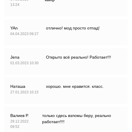
13:24
YAn
отлично! мод просто отпад!
04.04.2023 09:27
Jena
Открыто всё реально! Работает!!!
01.03.2023 10:30
Наташа
хорошо. мне нравится. класс.
27.01.2023 10:15
Валиев Р.
только сдесь взломы беру, реально
29.12.2022
работает!!!!
09:52