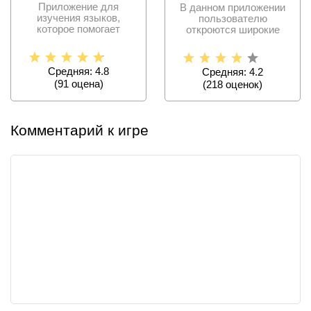
Приложение для
В данном приложении
изучения языков,
пользователю
которое помогает
откроются широкие
пользователям учить
возможности для
новые слова и
общения с самыми
Средняя: 4.8
Средняя: 4.2
(
91
оценa)
(
218
оценок)
Комментарий к игре