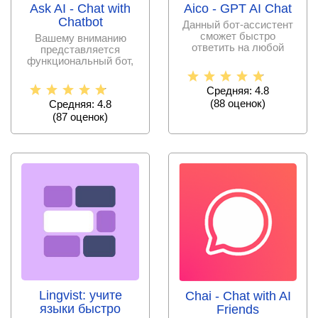
Ask AI - Chat with
Aico - GPT AI Chat
Chatbot
Данный бот-ассистент
сможет быстро
Вашему вниманию
ответить на любой
представляется
вопрос или просто
функциональный бот,
поддержать
который ответит на
любой
Средняя: 4.8
(
88
оценок)
Средняя: 4.8
(
87
оценок)
Lingvist: учите
Chai - Chat with AI
языки быстро
Friends