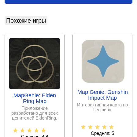
Похожие игры
Map Genie: Genshin
MapGenie: Elden
Impact Map
Ring Map
Интерактивная карта по
Приложение
Геншину.
разработано для всех
ценителей EldenRing,
так как содержит в
себе
Средняя: 5
Средняя: 4.9