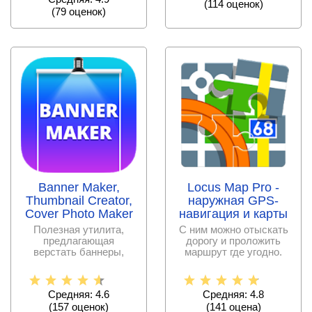
(
114
оценок)
(
79
оценок)
Banner Maker,
Locus Map Pro -
Thumbnail Creator,
наружная GPS-
Cover Photo Maker
навигация и карты
Полезная утилита,
С ним можно отыскать
предлагающая
дорогу и проложить
верстать баннеры,
маршрут где угодно.
рекламные плакаты и
Загруженные на
листовки прямо
мобильное
Средняя: 4.6
Средняя: 4.8
(
157
оценок)
(
141
оценa)