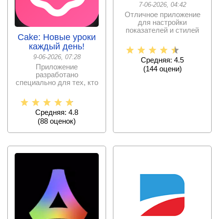
7-06-2026, 04:42
Отличное приложение
для настройки
показателей и стилей
Cake: Новые уроки
отображения фитнесс
гарнитуры
каждый день!
9-06-2026, 07:28
Средняя: 4.5
Приложение
(
144
оцени)
разработано
специально для тех, кто
хочет повысить свои
навыки владения
Средняя: 4.8
(
88
оценок)