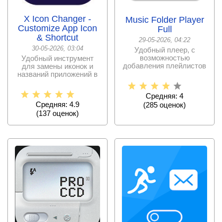
X Icon Changer -
Music Folder Player
Customize App Icon
Full
& Shortcut
29-05-2026, 04:22
30-05-2026, 03:04
Удобный плеер, с
возможностью
Удобный инструмент
добавления плейлистов
для замены иконок и
целыми папками,
названий приложений в
классным
собственном смартфоне
с
Средняя: 4
Средняя: 4.9
(
285
оценок)
(
137
оценок)