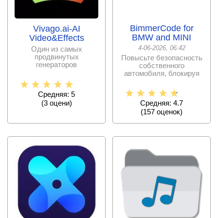
BimmerCode for
Vivago.ai-AI
BMW and MINI
Video&Effects
4-06-2026, 06:42
Один из самых
продвинутых
Повысьте безопасность
генераторов
собственного
визуального контента,
автомобиля, блокируя
доступных на данный
некоторые возможности
до
Средняя: 5
(
3
оцени)
Средняя: 4.7
(
157
оценок)