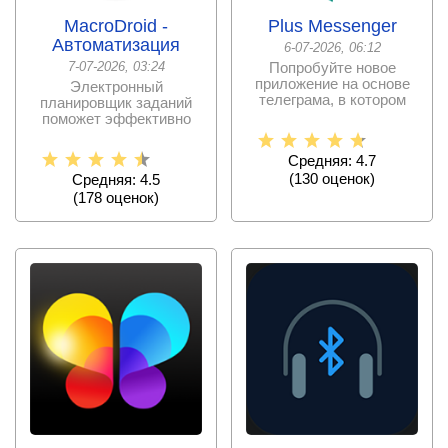
MacroDroid -
Plus Messenger
Автоматизация
6-07-2026, 06:12
7-07-2026, 03:24
Попробуйте новое
приложение на основе
Электронный
телеграма, в котором
планировщик заданий
полностью изменен
поможет эффективно
дизайн
распределить время и
успевать
Средняя: 4.7
(
130
оценок)
Средняя: 4.5
(
178
оценок)