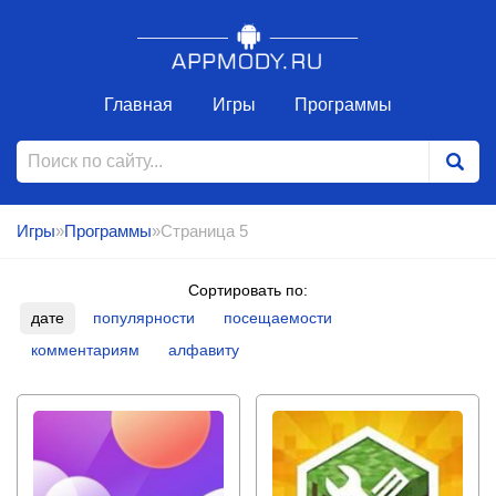
Главная
Игры
Программы
Игры
»
Программы
»Страница 5
Сортировать по:
дате
популярности
посещаемости
комментариям
алфавиту