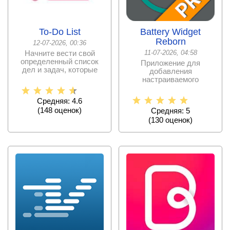
To-Do List
Battery Widget
Reborn
12-07-2026, 00:36
Начните вести свой
11-07-2026, 04:58
определенный список
Приложение для
дел и задач, которые
добавления
станут вашими целями
настраиваемого
на
виджета,
показывающего
Средняя: 4.6
подробную информацию
(
148
оценок)
Средняя: 5
(
130
оценок)