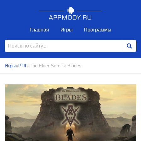
Главная
Игры
Программы
Игры
»
РПГ
»The Elder Scrolls: Blades