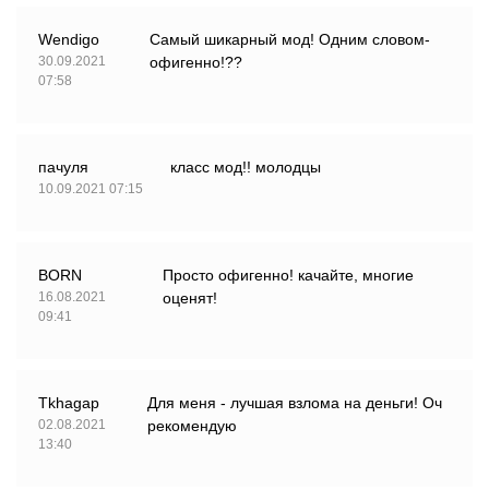
Wendigo
Самый шикарный мод! Одним словом-
30.09.2021
офигенно!??
07:58
пачуля
класс мод!! молодцы
10.09.2021 07:15
BORN
Просто офигенно! качайте, многие
16.08.2021
оценят!
09:41
Tkhagap
Для меня - лучшая взлома на деньги! Оч
02.08.2021
рекомендую
13:40