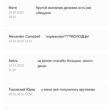
Митя
Крутой взломчик денежки есть как
18.05.2023
обещали.
10:01
Alexander Campbell
нормасики!???МОЛОДЦЫ
14.04.2023 15:12
Asitra
за взлом спасибо большое, много
14.03.2023
денег
11:20
Торовский Юрка
у меня всё получилось крутяково
08.02.2023 10:52