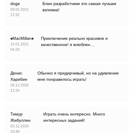
doge
Блин разработчики это самая лучшая
09.02.2021
взломка!
12:32
♠MacMillan♠
Приключение реально красивое и
15.01.2021
качественное! я влюблен....
04:29
Денис
Обычно я придирчивый, но на удивление
Харибин
мне понравилось играть!
28.12.2020
12:34
Тимур
Играть очень интересно. Много
Жибуллин
интересных заданий!
03.12.2020
10:48