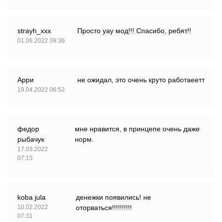
strayh_xxx
Просто уау мод!!! Спасибо, ребят!!
01.06.2022 09:36
Арри
не ожидал, это очень круто работаеетт
19.04.2022 06:52
федор
мне нравится, в принцепе очень даже
рыбачук
норм.
17.03.2022
07:15
koba jula
денежки появились! не
10.02.2022
оторваться!!!!!!!!!!
07:31