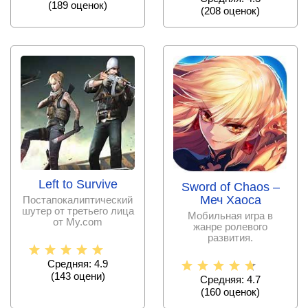
(
189
оценок)
(
208
оценок)
Left to Survive
Sword of Chaos –
Меч Хаоса
Постапокалиптический
шутер от третьего лица
Мобильная игра в
от My.com
жанре ролевого
развития.
Средняя: 4.9
(
143
оцени)
Средняя: 4.7
(
160
оценок)