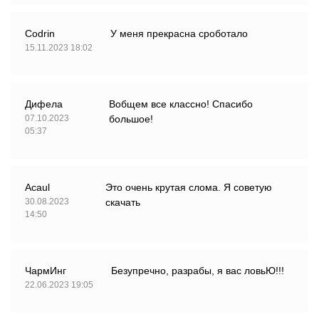
Codrin
У меня прекрасна сроботало
15.11.2023 18:02
Дифела
Вобщем все классно! Спасибо
07.10.2023
большое!
05:37
Аcaul
Это очень крутая слома. Я советую
30.08.2023
скачать
14:50
ЧармИнг
Безупречно, разрабы, я вас ловьЮ!!!
22.06.2023 19:05