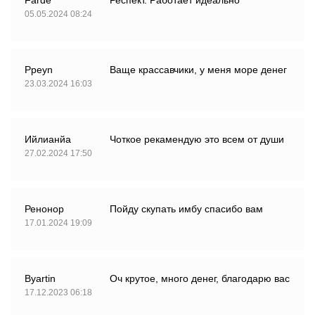
05.05.2024 08:24
Ppeyn
Ваще крассавчики, у меня море денег
23.03.2024 16:03
Ийлианйа
Чоткое рекамендую это всем от души
27.02.2024 17:50
Ренонор
Пойду скупать имбу спасибо вам
17.01.2024 19:09
Byartin
Оч крутое, много денег, благодарю вас
17.12.2023 06:18