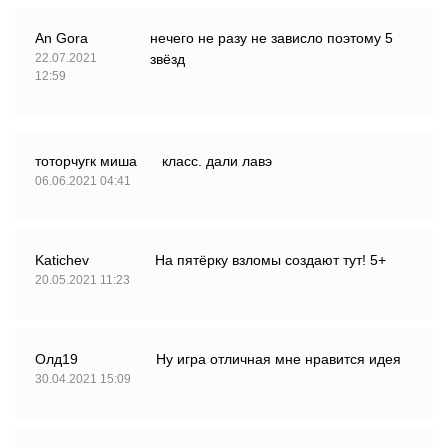
An Gora
нечего не разу не зависло поэтому 5
22.07.2021
звёзд
12:59
тоторчугк миша
класс. дали лавэ
06.06.2021 04:41
Katichev
На пятёрку взломы создают тут! 5+
20.05.2021 11:23
Олд19
Ну игра отличная мне нравится идея
30.04.2021 15:09