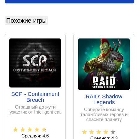
Похожие игры
SCP - Containment
RAID: Shadow
Breach
Legends
Страшный до жути
Соберите команду
ужастик от Intelligent cat
талантливых героев и
спасите планету
Телерию вместе в
проекте от
Средняя: 4.6
Средняя: 4.3