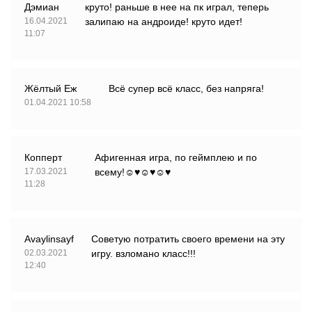
Дэмиан
круто! раньше в нее на пк играл, теперь
16.04.2021
залипаю на андроиде! круто идет!
11:07
Жёлтый Еж
Всё супер всё класс, без напряга!
01.04.2021 10:58
Копперт
Афигенная игра, по геймплею и по
17.03.2021
всему!☺♥☺♥☺♥
11:28
Avaylinsayf
Советую потратить своего времени на эту
02.03.2021
игру. взломано класс!!!
12:40