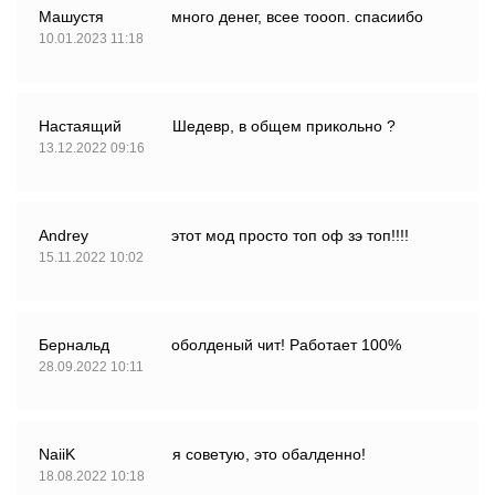
Машустя
много денег, всее тоооп. спасиибо
10.01.2023 11:18
Настаящий
Шедевр, в общем прикольно ?
13.12.2022 09:16
Andrey
этот мод просто топ оф зэ топ!!!!
15.11.2022 10:02
Бернальд
оболденый чит! Работает 100%
28.09.2022 10:11
NaiiK
я советую, это обалденно!
18.08.2022 10:18