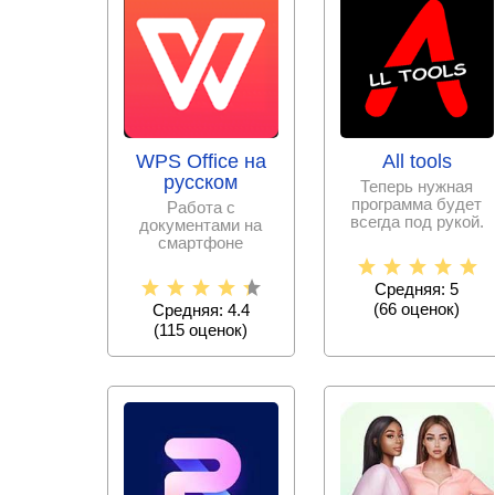
WPS Office на
All tools
русском
Теперь нужная
программа будет
Работа с
всегда под рукой.
документами на
Больше не нужно
смартфоне
скачивать тысячи
становится еще
проще с набором
Средняя: 5
офисных программ,
(
66
оценок)
Средняя: 4.4
(
115
оценок)