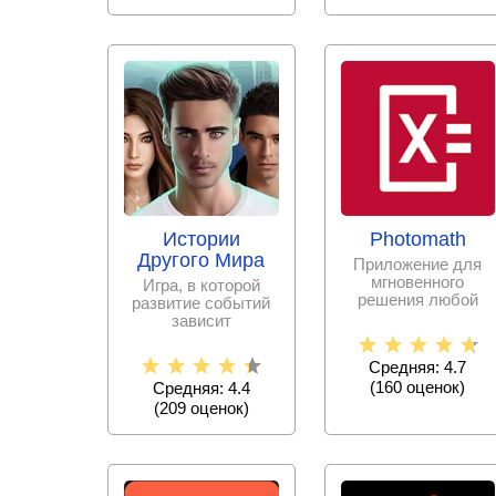
Истории
Photomath
Другого Мира
Приложение для
мгновенного
Игра, в которой
решения любой
развитие событий
математической
зависит
задачи с
исключительно от
пошаговыми
принятых тобой
Средняя: 4.7
решениях.
(
160
оценок)
Средняя: 4.4
(
209
оценок)