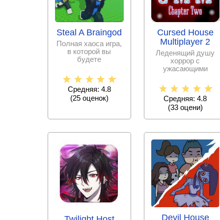
Cursed House
Steal A Braingod
Multiplayer 2
Полная хаоса игра,
в которой вы
Леденящий душу
будете
хоррор с
зарабатывать
ужасающими
очень необычным и
врагами,
даже
захватывающими
Средняя: 4.8
миссиями и четкой
(
25
оценок)
Средняя: 4.8
(
33
оцени)
Devil House
Twilight Host