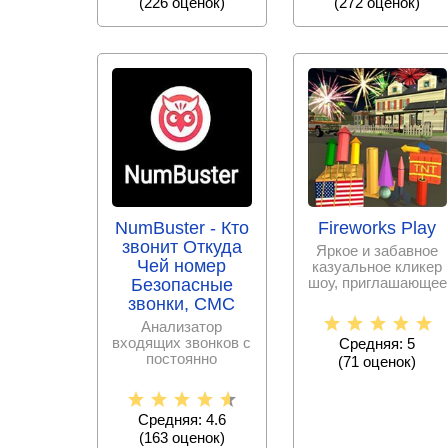
(
226
оценок)
(
272
оценок)
NumBuster - Кто
Fireworks Play
звонит Откуда
Яркое и забавное
Чей номер
казуальное кликер
шоу, приглашающее
Безопасные
стать начальником
звонки, СМС
команды по
Анализатор
входящих звонков с
Средняя: 5
постоянно
(
71
оценок)
пополняемой базой
спам – номеров,
Средняя: 4.6
(
163
оценок)