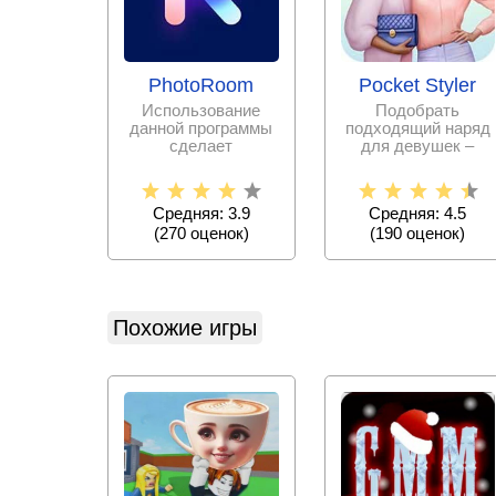
PhotoRoom
Pocket Styler
Использование
Подобрать
данной программы
подходящий наряд
сделает
для девушек –
редактирование
дело очень
фотографий
непростое.
простым и
Испытайте свои
Средняя: 3.9
Средняя: 4.5
силы в
(
270
оценок)
(
190
оценок)
Похожие игры