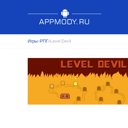
Игры
»
РПГ
»Level Devil