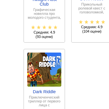
Club
Прикольный
ролевой квест с
Графическая
головоломкой,
новелла про
предлагающий
молодого студента,
совершить побег из
который внезапно
проклятого
попадает в
Средняя: 4.9
компанию
(
104
оцени)
Средняя: 4.9
(
93
оцени)
Dark Riddle
Приключенческий
триллер от первого
лица с
интерактивным