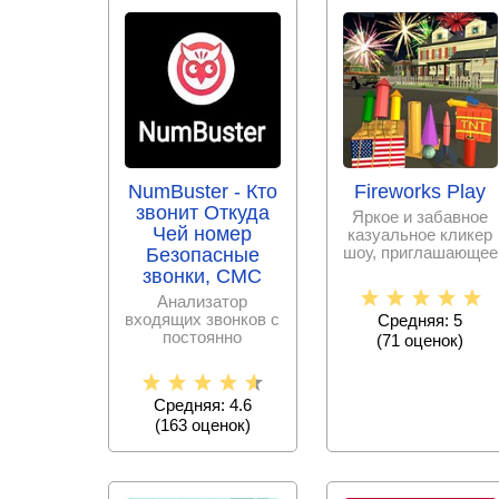
NumBuster - Кто
Fireworks Play
звонит Откуда
Яркое и забавное
Чей номер
казуальное кликер
шоу, приглашающее
Безопасные
стать начальником
звонки, СМС
команды по
Анализатор
входящих звонков с
Средняя: 5
постоянно
(
71
оценок)
пополняемой базой
спам – номеров,
Средняя: 4.6
(
163
оценок)