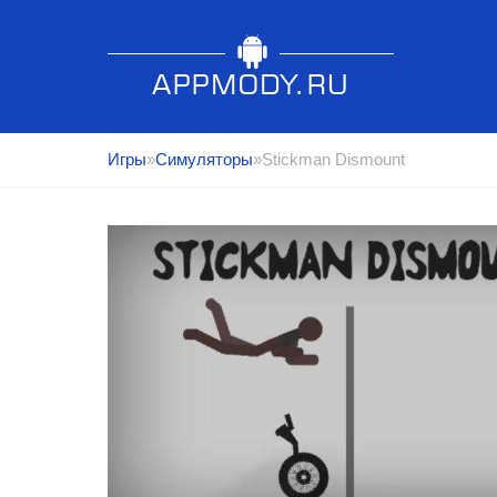
Игры
»
Симуляторы
»Stickman Dismount