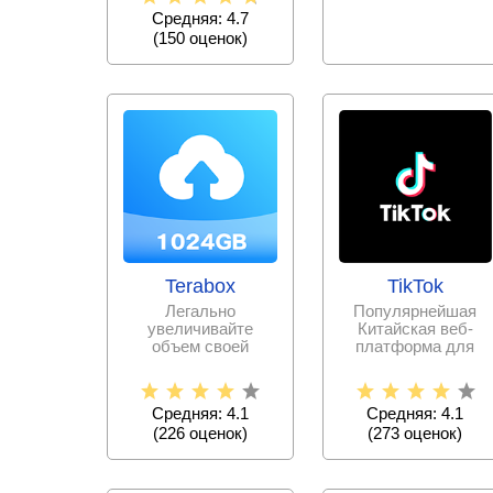
Снимайте
Средняя: 4.7
(
150
оценок)
Terabox
TikTok
Легально
Популярнейшая
увеличивайте
Китайская веб-
объем своей
платформа для
памяти, выгружая
записи и
всю необходимую
публикации
информацию и
коротких
Средняя: 4.1
Средняя: 4.1
видеороликов
(
226
оценок)
(
273
оценок)