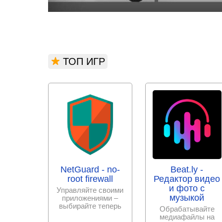
ТОП ИГР
NetGuard - no-
Beat.ly -
root firewall
Редактор видео
и фото с
Управляйте своими
музыкой
приложениями –
выбирайте теперь
Обрабатывайте
сами, к каким
медиафайлы на
разрешить