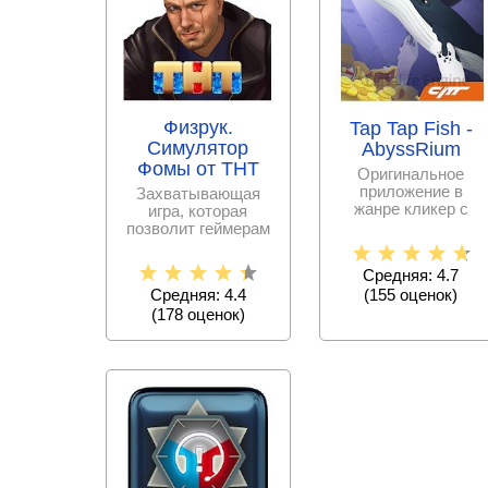
Физрук.
Tap Tap Fish -
Симулятор
AbyssRium
Фомы от ТНТ
Оригинальное
приложение в
Захватывающая
жанре кликер с
игра, которая
бесподобным
позволит геймерам
графическим
приобщиться к
оформлением и
миру главного героя
Средняя: 4.7
(
155
оценок)
Средняя: 4.4
(
178
оценок)