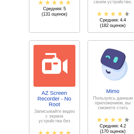
своем устройстве,
интернет –
создавайте крутые
Средняя: 5
музыкальное
(
131
оценок)
Средняя: 4.4
(
182
оценок)
Mimo
AZ Screen
Пользуясь данным
Recorder - No
приложением, вы
Root
сможете стать
Записывайте видео
программистом за
с экрана
сравнительно
устройства без
проблем и в
Средняя: 4.2
хорошем качестве.
(
170
оценок)