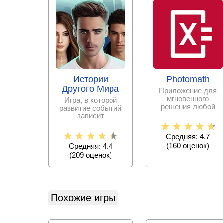
Истории
Photomath
Другого Мира
Приложение для
мгновенного
Игра, в которой
решения любой
развитие событий
математической
зависит
задачи с
исключительно от
пошаговыми
принятых тобой
Средняя: 4.7
решениях.
(
160
оценок)
Средняя: 4.4
(
209
оценок)
Похожие игры