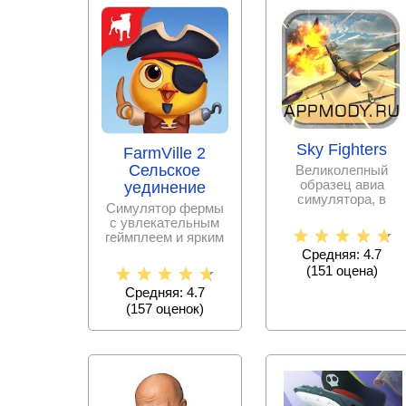
Sky Fighters
FarmVille 2
Сельское
Великолепный
образец авиа
уединение
симулятора, в
Симулятор фермы
котором
с увлекательным
пользователи
геймплеем и ярким
примут участие в
визуальным
Средняя: 4.7
оформлением.
(
151
оценa)
Средняя: 4.7
(
157
оценок)