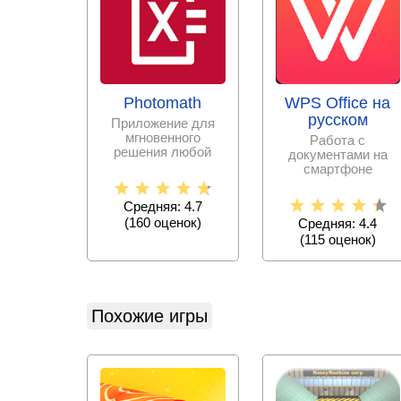
Photomath
WPS Office на
русском
Приложение для
мгновенного
Работа с
решения любой
документами на
математической
смартфоне
задачи с
становится еще
пошаговыми
проще с набором
Средняя: 4.7
офисных программ,
(
160
оценок)
Средняя: 4.4
(
115
оценок)
Похожие игры