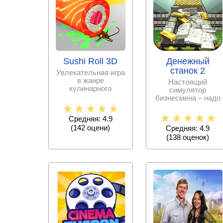
Sushi Roll 3D
Денежный
станок 2
Увлекательная игра
в жанре
Настоящий
кулинарного
симулятор
симулятора, где
бизнесмена – надо
вам предстоит
выполнять простые
выступить в
задания и делать
Средняя: 4.9
деньги.
(
142
оцени)
Средняя: 4.9
(
138
оценок)