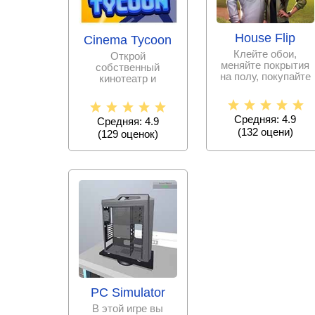
House Flip
Cinema Tycoon
Клейте обои,
Открой
меняйте покрытия
собственный
на полу, покупайте
кинотеатр и
мебель и многое
добейся
другое с помощью
процветания
бизнеса, начав с
Средняя: 4.9
Средняя: 4.9
ветхого здания и
(
132
оцени)
(
129
оценок)
PC Simulator
В этой игре вы