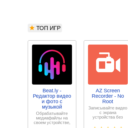
ТОП ИГР
Beat.ly -
AZ Screen
Редактор видео
Recorder - No
и фото с
Root
музыкой
Записывайте видео
с экрана
Обрабатывайте
устройства без
медиафайлы на
проблем и в
своем устройстве,
хорошем качестве.
создавайте крутые