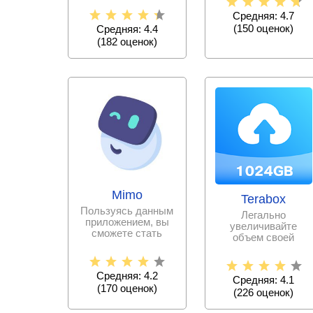
Снимайте
музыкальное
Средняя: 4.7
(
150
оценок)
Средняя: 4.4
(
182
оценок)
Mimo
Terabox
Пользуясь данным
Легально
приложением, вы
увеличивайте
сможете стать
объем своей
программистом за
памяти, выгружая
сравнительно
всю необходимую
информацию и
Средняя: 4.2
Средняя: 4.1
(
170
оценок)
(
226
оценок)