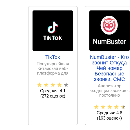
TikTok
NumBuster - Кто
звонит Откуда
Популярнейшая
Чей номер
Китайская веб-
платформа для
Безопасные
записи и
звонки, СМС
публикации
Анализатор
коротких
входящих звонков с
Средняя: 4.1
видеороликов
постоянно
(
272
оценок)
пополняемой базой
спам – номеров,
Средняя: 4.6
(
163
оценок)