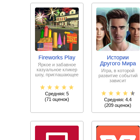
Fireworks Play
Истории
Другого Мира
Яркое и забавное
казуальное кликер
Игра, в которой
шоу, приглашающее
развитие событий
стать начальником
зависит
команды по
исключительно от
принятых тобой
Средняя: 5
решениях.
(
71
оценок)
Средняя: 4.4
(
209
оценок)