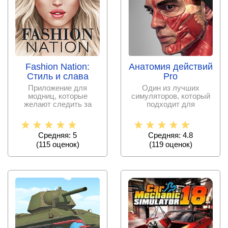
Fashion Nation:
Анатомия действий
Стиль и слава
Pro
Приложение для
Один из лучших
модниц, которые
симуляторов, который
желают следить за
подходит для
трендами и покупать
фотографов, поскольку
новые вещи.
есть
Средняя: 5
Средняя: 4.8
(
115
оценок)
(
119
оценок)