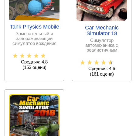
Tank Physics Mobile
Car Mechanic
Simulator 18
Замечательный и
завораживающий
Симулятор
симулятор вождения
автомеханика с
грозного танка на
реалистичным
вашем мобильном
геймплеем и
современным
Средняя: 4.8
графическим
(
153
оцени)
Средняя: 4.6
(
161
оценa)