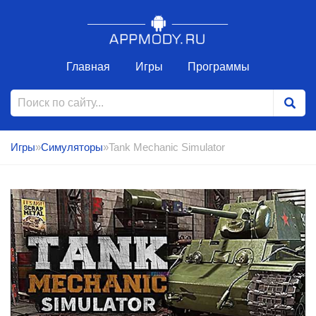
Главная
Игры
Программы
Игры
»
Симуляторы
»Tank Mechanic Simulator