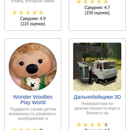
клана, который тайно
управляет огромной
Средняя: 4.7
(
150
оценок)
Средняя: 4.9
(
115
оценок)
Wonder Woollies
Дальнобойщики 3D
Play World
Невероятная по
реалистичности игра о
Подарите своим детям
бизнесе на
возможность развивать
грузоперевозке,
воображение и
садитесь за руль и
наслаждаться открытм
миром