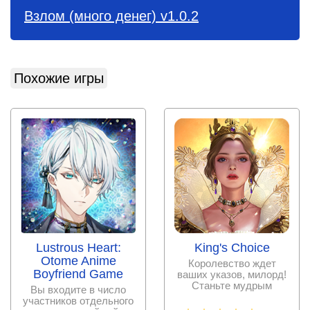
Взлом (много денег) v1.0.2
Похожие игры
Lustrous Heart:
King's Choice
Otome Anime
Королевство ждет
Boyfriend Game
ваших указов, милорд!
Станьте мудрым
Вы входите в число
правителем и
участников отдельного
принесите своему