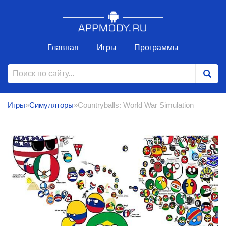
Главная
Игры
Программы
Игры
»
Симуляторы
»Countryballs: World War Simulation