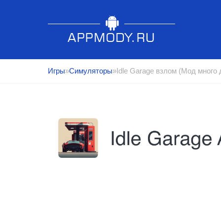
Игры
»
Симуляторы
»Idle Garage взлом (Мод много