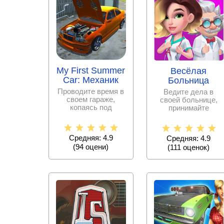
My First Summer
Весёлая
Car: Механик
Больница
Проводите время в
Ведите дела в
своем гараже,
своей больнице,
копаясь под
принимайте
капотом любимого
пациентов и
авто. Перебирая
помогайте врачам
гайки,
вылечить их.
Средняя: 4.9
Средняя: 4.9
(
94
оцени)
(
111
оценок)