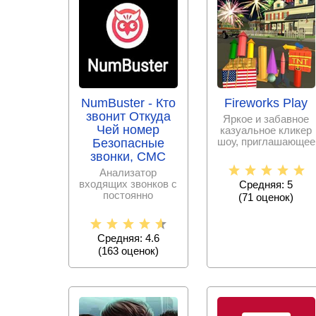
NumBuster - Кто
Fireworks Play
звонит Откуда
Яркое и забавное
Чей номер
казуальное кликер
шоу, приглашающее
Безопасные
стать начальником
звонки, СМС
команды по
Анализатор
входящих звонков с
Средняя: 5
постоянно
(
71
оценок)
пополняемой базой
спам – номеров,
Средняя: 4.6
(
163
оценок)