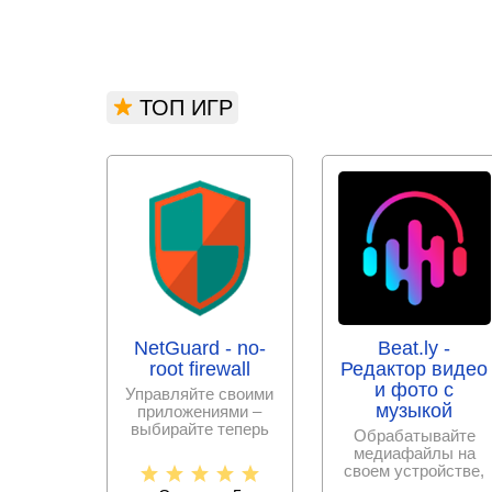
ТОП ИГР
NetGuard - no-
Beat.ly -
root firewall
Редактор видео
и фото с
Управляйте своими
музыкой
приложениями –
выбирайте теперь
Обрабатывайте
сами, к каким
медиафайлы на
разрешить
своем устройстве,
интернет –
создавайте крутые