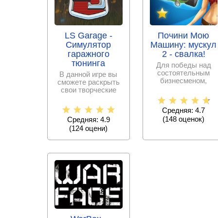
LS Garage -
Почини Мою
Симулятор
Машину: мускул
гаражного
2 - свалка!
тюнинга
Для победы над
состоятельным
В данной игре вы
бизнесменом,
сможете раскрыть
вздумавшем
свои творческие
перекупить у
способности и
владельца свалку,
сделать такой
Средняя: 4.7
тюнинг
(
148
оценок)
Средняя: 4.9
(
124
оцени)