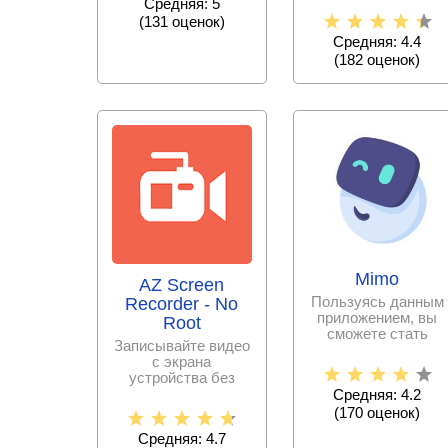
Средняя: 5
музыкальное
(
131
оценок)
Средняя: 4.4
(
182
оценок)
Mimo
AZ Screen
Пользуясь данным
Recorder - No
приложением, вы
Root
сможете стать
Записывайте видео
программистом за
с экрана
сравнительно
устройства без
проблем и в
Средняя: 4.2
хорошем качестве.
(
170
оценок)
Снимайте
Средняя: 4.7