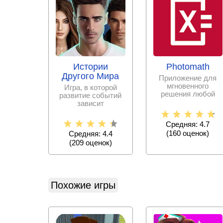
Истории
Photomath
Другого Мира
Приложение для
мгновенного
Игра, в которой
решения любой
развитие событий
математической
зависит
задачи с
исключительно от
пошаговыми
принятых тобой
Средняя: 4.7
решениях.
(
160
оценок)
Средняя: 4.4
(
209
оценок)
Похожие игры