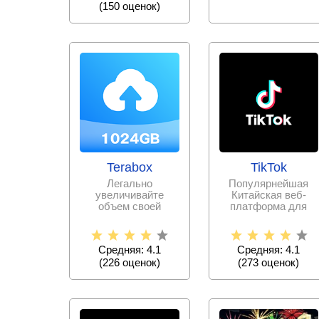
(
150
оценок)
Terabox
TikTok
Легально
Популярнейшая
увеличивайте
Китайская веб-
объем своей
платформа для
памяти, выгружая
записи и
всю необходимую
публикации
информацию и
коротких
Средняя: 4.1
Средняя: 4.1
видеороликов
(
226
оценок)
(
273
оценок)