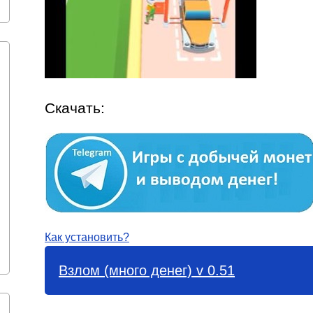
Скачать:
Как установить?
Взлом (много денег) v 0.51