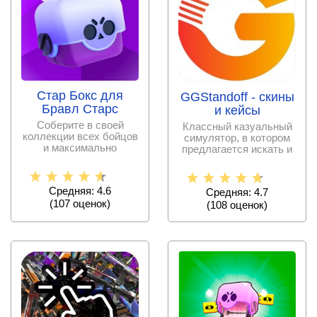
Стар Бокс для
GGStandoff - скины
Бравл Старс
и кейсы
Соберите в своей
Классный казуальный
коллекции всех бойцов
симулятор, в котором
и максимально
предлагается искать и
прокачайте их ради
открывать разной
будущих
Средняя: 4.6
Средняя: 4.7
(
107
оценок)
(
108
оценок)