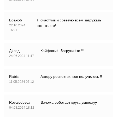
Враноб
Я счастлив и советую всем загружать
22.10.2024
этот взлом!
16:21
Дйсод
Кайфовый. Загружайте !!!
24.06.2024 11:47
Rabis
Автору респектик, все получилось !!
11.05.2024 07:12
Revaicebsca
Взлома роботает крута уввооауу
04.03.2024 18:12