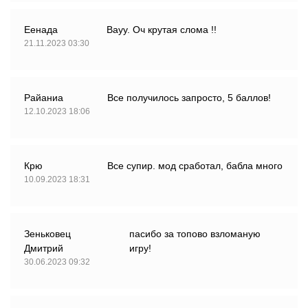
Еенада
Вауу. Оч крутая слома !!
21.11.2023 03:30
Райаниа
Все получилось запросто, 5 баллов!
12.10.2023 18:06
Крю
Все супир. мод сработал, бабла много
10.09.2023 18:31
Зеньковец
пасибо за топово взломаную
Дмитрий
игру!
30.06.2023 09:32