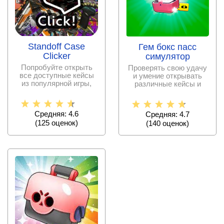
Standoff Case
Гем бокс пасс
Clicker
симулятор
Попробуйте открыть
Проверять свою удачу
все доступные кейсы
и умение открывать
из популярной игры,
различные кейсы и
чтобы проверить свою
боксы больше не
требует
Средняя: 4.6
Средняя: 4.7
(
125
оценок)
(
140
оценок)