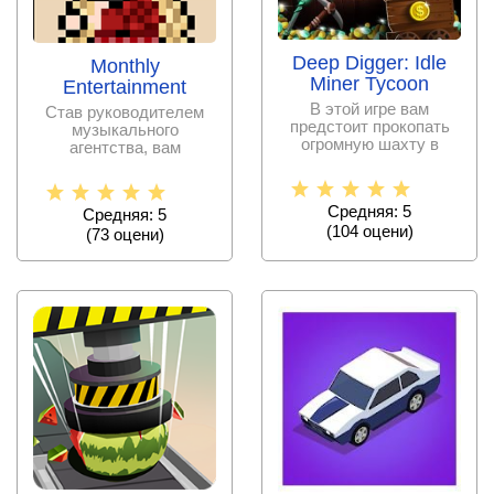
Deep Digger: Idle
Monthly
Miner Tycoon
Entertainment
В этой игре вам
Став руководителем
предстоит прокопать
музыкального
огромную шахту в
агентства, вам
поисках полезных
предстоит постоянно
ископаемых и
решать множество
Средняя: 5
Средняя: 5
(
104
оцени)
(
73
оцени)