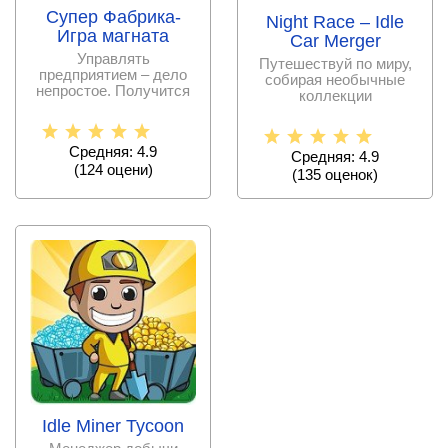
Супер Фабрика-
Night Race – Idle
Игра магната
Car Merger
Управлять
Путешествуй по миру,
предприятием – дело
собирая необычные
непростое. Получится
коллекции
ли это у вас?
автомобилей, участвуя
Проверьте свои
в заездах и
Средняя: 4.9
Средняя: 4.9
(
124
оцени)
(
135
оценок)
Idle Miner Tycoon