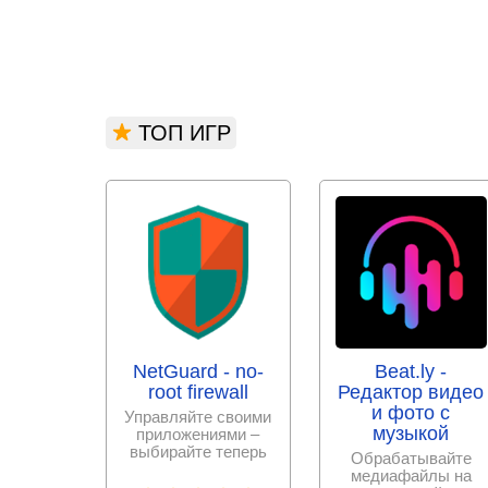
ТОП ИГР
NetGuard - no-
Beat.ly -
root firewall
Редактор видео
и фото с
Управляйте своими
музыкой
приложениями –
выбирайте теперь
Обрабатывайте
сами, к каким
медиафайлы на
разрешить