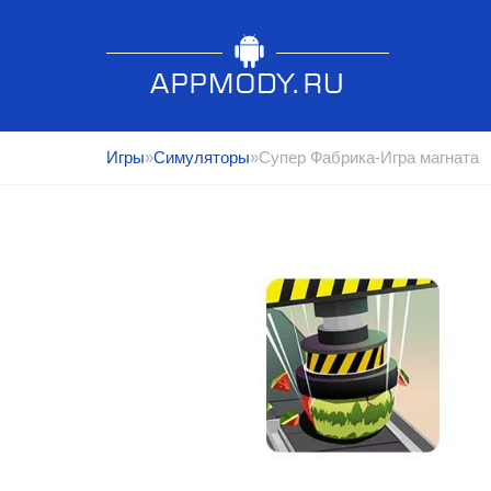
Игры
»
Симуляторы
»Супер Фабрика-Игра магната