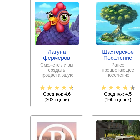
Лагуна
Шахтерское
фермеров
Поселение
Сможете ли вы
Ранее
создать
процветающее
процветающую
поселение
ферму в
шахтеров пришло в
живописной
упадок. Сможете ли
местности на
вы вернуть все,
Средняя: 4.6
Средняя: 4.5
берегу моря?
(
202
оцени)
(
160
оценок)