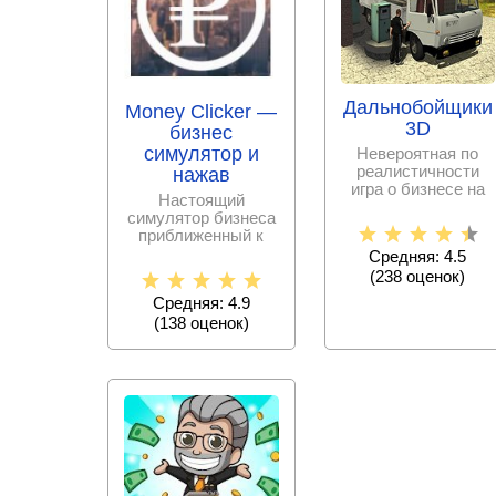
Дальнобойщики
Money Clicker —
3D
бизнес
симулятор и
Невероятная по
реалистичности
нажав
игра о бизнесе на
Настоящий
грузоперевозке,
симулятор бизнеса
садитесь за руль и
приближенный к
реальным
Средняя: 4.5
условиям, станьте
(
238
оценок)
крутейшим
Средняя: 4.9
(
138
оценок)