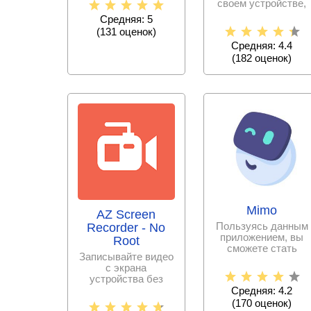
своем устройстве,
интернет –
создавайте крутые
Средняя: 5
музыкальное
(
131
оценок)
Средняя: 4.4
(
182
оценок)
Mimo
AZ Screen
Пользуясь данным
Recorder - No
приложением, вы
Root
сможете стать
Записывайте видео
программистом за
с экрана
сравнительно
устройства без
проблем и в
Средняя: 4.2
хорошем качестве.
(
170
оценок)