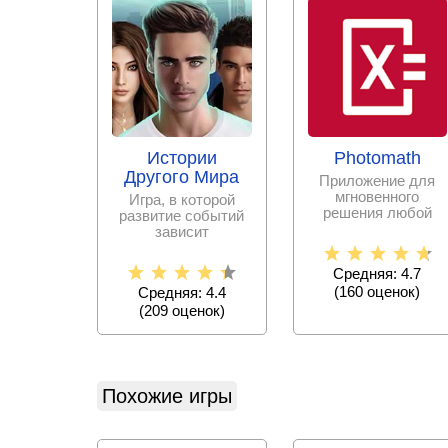
Истории
Photomath
Другого Мира
Приложение для
мгновенного
Игра, в которой
решения любой
развитие событий
математической
зависит
задачи с
исключительно от
пошаговыми
принятых тобой
Средняя: 4.7
решениях.
(
160
оценок)
Средняя: 4.4
(
209
оценок)
Похожие игры