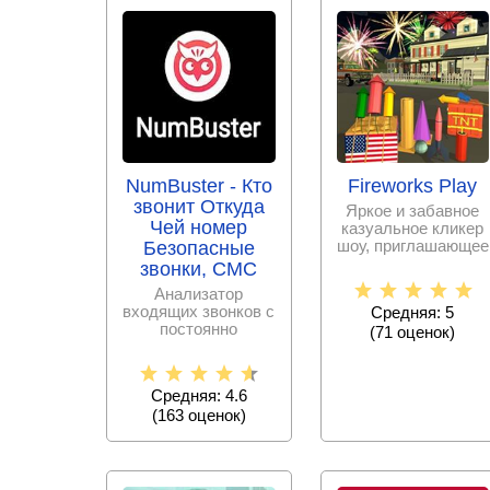
NumBuster - Кто
Fireworks Play
звонит Откуда
Яркое и забавное
Чей номер
казуальное кликер
шоу, приглашающее
Безопасные
стать начальником
звонки, СМС
команды по
Анализатор
входящих звонков с
Средняя: 5
постоянно
(
71
оценок)
пополняемой базой
спам – номеров,
Средняя: 4.6
(
163
оценок)