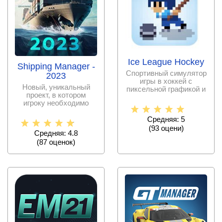
Ice League Hockey
Shipping Manager -
Спортивный симулятор
2023
игры в хоккей с
Новый, уникальный
пиксельной графикой и
проект, в котором
динамичным
игроку необходимо
геймплеем.
попробовать себя в
роли
Средняя: 5
(
93
оцени)
Средняя: 4.8
(
87
оценок)