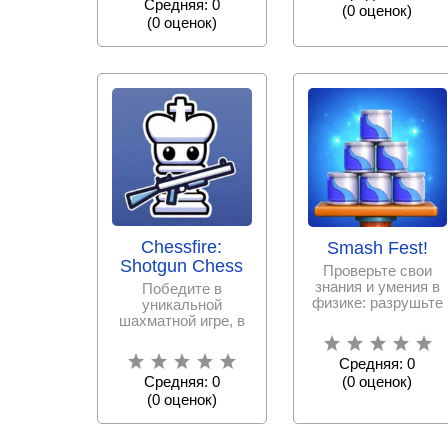
Средняя: 0
на любые
(
0
оценок)
(
0
оценок)
Chessfire:
Smash Fest!
Shotgun Chess
Проверьте свои
знания и умения в
Победите в
физике: разрушьте
уникальной
сложные
шахматной игре, в
конструкции при
которой даже один
помощи
король –
Средняя: 0
могущественная и
Средняя: 0
(
0
оценок)
(
0
оценок)