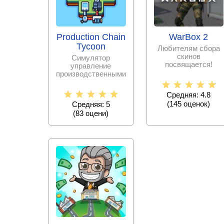
Production Chain
WarBox 2
Tycoon
Любителям сбора
скинов
Симулятор
посвящается!
управление
Открывайте
производственными
коробки знаменитой
процессами и
Wareface и
своим
Средняя: 4.8
предприятием.
(
145
оценок)
Средняя: 5
(
83
оцени)