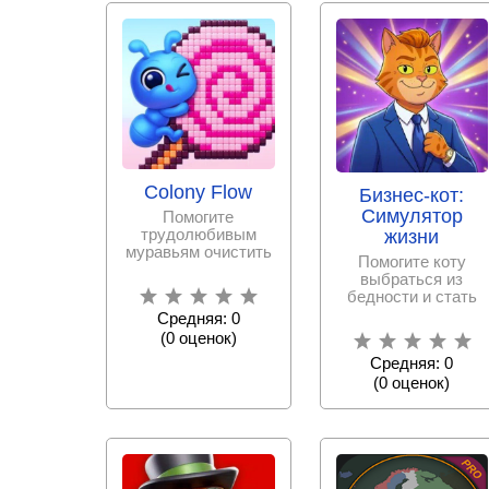
Colony Flow
Бизнес-кот:
Симулятор
Помогите
трудолюбивым
жизни
муравьям очистить
Помогите коту
«рабочее поле»,
выбраться из
чтобы увидеть
бедности и стать
скрывающуюся
финансовым
Средняя: 0
магнатом, развивая
(
0
оценок)
бизнес и
Средняя: 0
(
0
оценок)