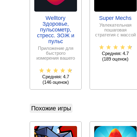
Welltory
Super Mechs
Здоровье,
Увлекательная
пульсометр,
пошаговая
стратегия с массой
стресс. ЗОЖ и
возможностей –
пульс
соберите
Приложение для
уникального
быстрого
Средняя: 4.7
измерения вашего
(
189
оценок)
пульса,
показателей
стресса, качества
Средняя: 4.7
сна и
(
146
оценок)
Похожие игры