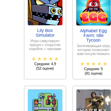
Lily Box
Alphabet Egg
Simulator
Farm: Idle
Tycoon
Игра симулирует
процесс открытия
Затягивающая игра,
коробок с призами
которая позволяет
и сюрпризами для
вам почувствовать
тех, кто любит
себя настоящим
фермером и
Средняя: 4.9
(
52
оцени)
Средняя: 5
(
81
оценa)