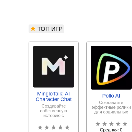
ТОП ИГР
MingloTalk: AI
Pollo AI
Character Chat
Создавайте
Создавайте
эффектные ролики
собственную
для социальных
историю с
сетей или для
любимыми
рекламы с
персонажами,
минимальным
общайтесь с ними
Средняя: 0