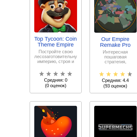
Top Tycoon: Coin
Our Empire
Theme Empire
Remake Pro
Постройте свою
Интересная
лесозаготовительную
пошаговая
империю, строя и
стратегия,
улучшая
разработанная
производство,
студией SK Games,
активно
где Вы создадите
Средняя: 0
Средняя: 4.4
(
0
оценок)
(
93
оценок)