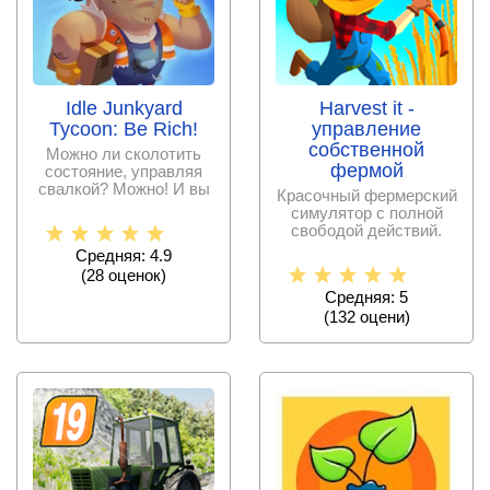
Idle Junkyard
Harvest it -
Tycoon: Be Rich!
управление
собственной
Можно ли сколотить
фермой
состояние, управляя
свалкой? Можно! И вы
Красочный фермерский
сможете сами
симулятор с полной
убедиться в
свободой действий.
Выращивайте разные
Средняя: 4.9
(
28
оценок)
Средняя: 5
(
132
оцени)