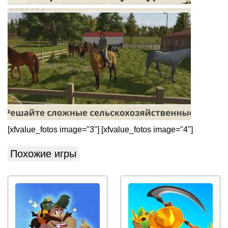
[xfvalue_fotos image="3"] [xfvalue_fotos image="4"]
Похожие игры