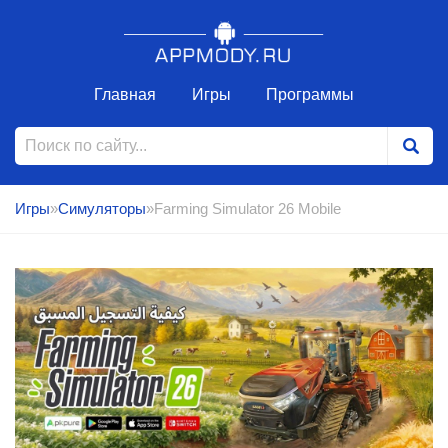
Главная
Игры
Программы
Игры
»
Симуляторы
»Farming Simulator 26 Mobile