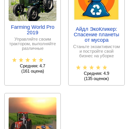
Farming World Pro
Айдл ЭкоКликер:
2019
Спасение планеты
Управляйте своим
от мусора
трактором, выполняйте
Станьте экоактивистом
различные
и постройте свой
сельскохозяйственные
бизнес на уборке
работы,
мусора и спасении
планеты от
Средняя: 4.7
(
161
оценa)
Средняя: 4.9
(
135
оценок)