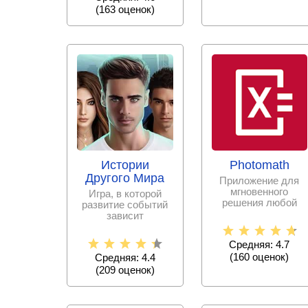
(
163
оценок)
Истории
Photomath
Другого Мира
Приложение для
мгновенного
Игра, в которой
решения любой
развитие событий
математической
зависит
задачи с
исключительно от
пошаговыми
принятых тобой
Средняя: 4.7
решениях.
(
160
оценок)
Средняя: 4.4
(
209
оценок)