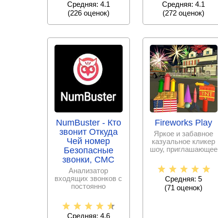
Средняя: 4.1
Средняя: 4.1
видеороликов
(
226
оценок)
(
272
оценок)
NumBuster - Кто
Fireworks Play
звонит Откуда
Яркое и забавное
Чей номер
казуальное кликер
шоу, приглашающее
Безопасные
стать начальником
звонки, СМС
команды по
Анализатор
входящих звонков с
Средняя: 5
постоянно
(
71
оценок)
пополняемой базой
спам – номеров,
Средняя: 4.6