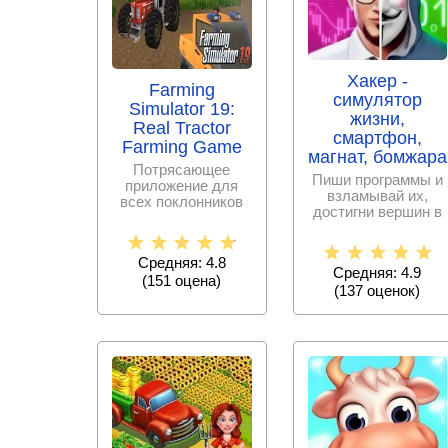
Хакер -
Farming
симулятор
Simulator 19:
жизни,
Real Tractor
смартфон,
Farming Game
магнат, бомжара
Потрясающее
Пиши программы и
приложение для
взламывай их,
всех поклонников
достигни вершин в
фермерского
искусстве
развития,
программирования!
позволяющее
Средняя: 4.8
Средняя: 4.9
(
151
оценa)
(
137
оценок)