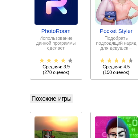
PhotoRoom
Pocket Styler
Использование
Подобрать
данной программы
подходящий наряд
сделает
для девушек –
редактирование
дело очень
фотографий
непростое.
простым и
Испытайте свои
Средняя: 3.9
Средняя: 4.5
силы в
(
270
оценок)
(
190
оценок)
Похожие игры