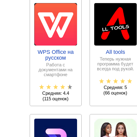
WPS Office на
All tools
русском
Теперь нужная
программа будет
Работа с
всегда под рукой.
документами на
Больше не нужно
смартфоне
скачивать тысячи
становится еще
проще с набором
Средняя: 5
офисных программ,
(
66
оценок)
Средняя: 4.4
(
115
оценок)