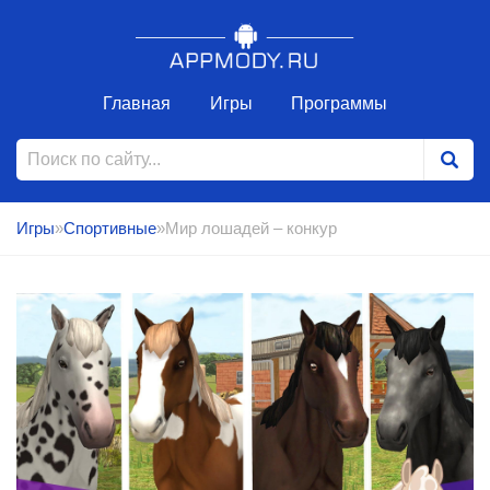
Главная
Игры
Программы
Игры
»
Спортивные
»Мир лошадей – конкур