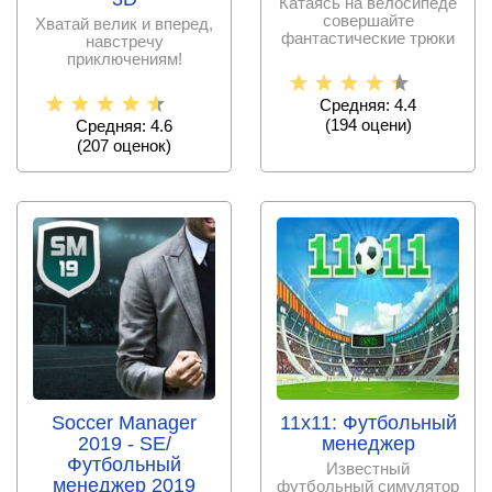
Катаясь на велосипеде
совершайте
Хватай велик и вперед,
фантастические трюки
навстречу
в игре от Enjen Games.
приключениям!
Средняя: 4.4
(
194
оцени)
Средняя: 4.6
(
207
оценок)
Soccer Manager
11x11: Футбольный
2019 - SE/
менеджер
Футбольный
Известный
менеджер 2019
футбольный симулятор