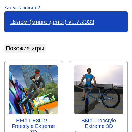
Как установить?
Взлом (много денег) v1.7.2033
Похожие игры
BMX FE3D 2 -
BMX Freestyle
Freestyle Extreme
Extreme 3D
3D