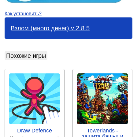
Как установить?
Взлом (много денег) v 2.8.5
Похожие игры
Draw Defence
Towerlands -
защита башни и