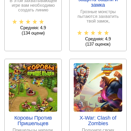
В этой захватывающей
замка
игре вам необходимо
создать линию
Грозные монстры
обороны и защитить
пытаются захватить
свой замок
твой замок,
необходимо собрать и
Средняя: 4.9
возглавить
(
134
оцени)
Средняя: 4.9
(
137
оценок)
Коровы Против
X-War: Clash of
Пришельцев
Zombies
Пришельцы напали,
Получите своих