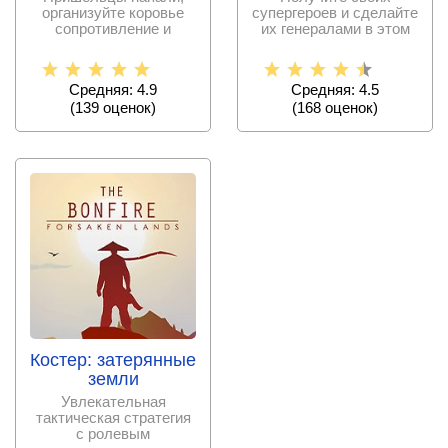
организуйте коровье
супергероев и сделайте
сопротивление и
их генералами в этом
уничтожьте
сражении с ордами
инопланетных
зомби,
Средняя: 4.9
Средняя: 4.5
(
139
оценок)
(
168
оценок)
Костер: затерянные
земли
Увлекательная
тактическая стратегия
с ролевым