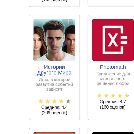
Истории
Photomath
Другого Мира
Приложение для
мгновенного
Игра, в которой
решения любой
развитие событий
математической
зависит
задачи с
исключительно от
пошаговыми
принятых тобой
Средняя: 4.7
решениях.
(
160
оценок)
Средняя: 4.4
(
209
оценок)