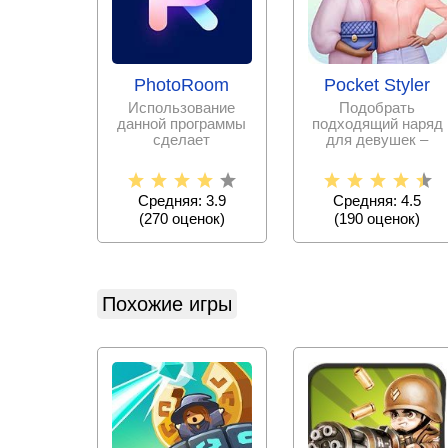
PhotoRoom
Pocket Styler
Использование
Подобрать
данной программы
подходящий наряд
сделает
для девушек –
редактирование
дело очень
фотографий
непростое.
простым и
Испытайте свои
Средняя: 3.9
Средняя: 4.5
силы в
(
270
оценок)
(
190
оценок)
Похожие игры