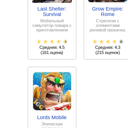
Grow Empire:
Last Shelter:
Rome
Survival
Стратегия с
Мобильный
элементами
симулятор повара с
ролевой прокачки,
приготовлением
реализованная в
вкуснейших
формате «стенка на
роллов.
стенку».
Средняя: 4.3
Средняя: 4.5
(
215
оценок)
(
161
оценa)
Lords Mobile
Эпическая