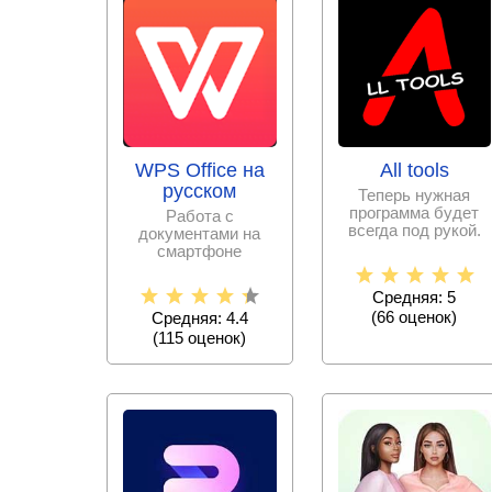
WPS Office на
All tools
русском
Теперь нужная
программа будет
Работа с
всегда под рукой.
документами на
Больше не нужно
смартфоне
скачивать тысячи
становится еще
проще с набором
Средняя: 5
офисных программ,
(
66
оценок)
Средняя: 4.4
(
115
оценок)