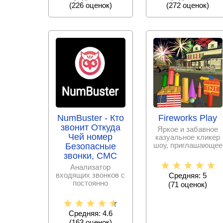
(
226
оценок)
(
272
оценок)
NumBuster - Кто
Fireworks Play
звонит Откуда
Яркое и забавное
Чей номер
казуальное кликер
шоу, приглашающее
Безопасные
стать начальником
звонки, СМС
команды по
Анализатор
входящих звонков с
Средняя: 5
постоянно
(
71
оценок)
пополняемой базой
спам – номеров,
Средняя: 4.6
(
163
оценок)