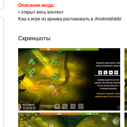
Описание мода:
• открыт весь контент
Кэш к игре из архива распаковать в /Android/obb/
Скриншоты