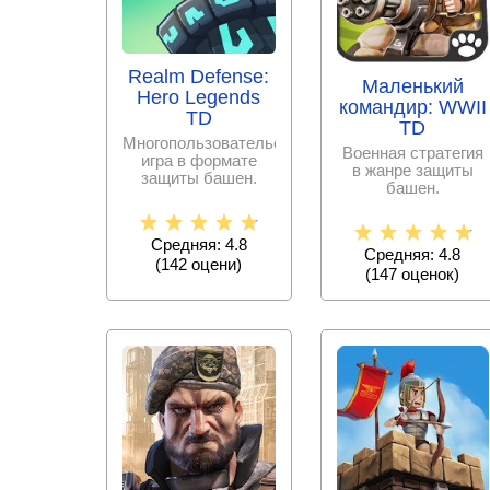
Realm Defense:
Маленький
Hero Legends
командир: WWII
TD
TD
Многопользовательская
Военная стратегия
игра в формате
в жанре защиты
защиты башен.
башен.
Средняя: 4.8
Средняя: 4.8
(
142
оцени)
(
147
оценок)