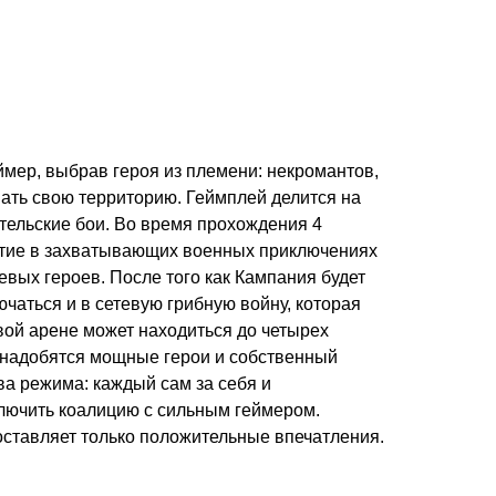
ймер, выбрав героя из племени: некромантов,
вать свою территорию. Геймплей делится на
ельские бои. Во время прохождения 4
астие в захватывающих военных приключениях
вых героев. После того как Кампания будет
чаться и в сетевую грибную войну, которая
вой арене может находиться до четырех
понадобятся мощные герои и собственный
ва режима: каждый сам за себя и
лючить коалицию с сильным геймером.
ставляет только положительные впечатления.