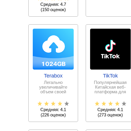
Снимайте
Средняя: 4.7
(
150
оценок)
Terabox
TikTok
Легально
Популярнейшая
увеличивайте
Китайская веб-
объем своей
платформа для
памяти, выгружая
записи и
всю необходимую
публикации
информацию и
коротких
Средняя: 4.1
Средняя: 4.1
видеороликов
(
226
оценок)
(
273
оценок)