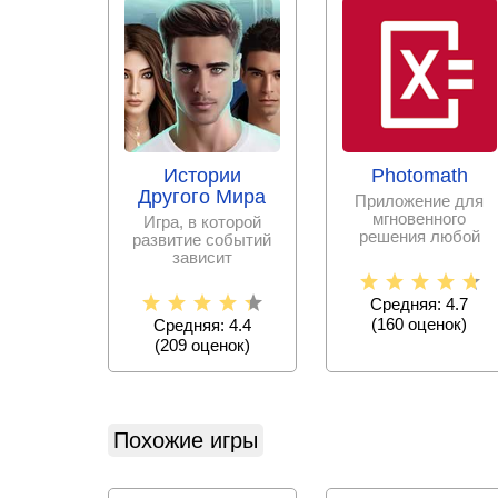
Истории
Photomath
Другого Мира
Приложение для
мгновенного
Игра, в которой
решения любой
развитие событий
математической
зависит
задачи с
исключительно от
пошаговыми
принятых тобой
Средняя: 4.7
решениях.
(
160
оценок)
Средняя: 4.4
(
209
оценок)
Похожие игры