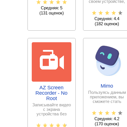
своем устройстве,
интернет –
создавайте крутые
Средняя: 5
музыкальное
(
131
оценок)
Средняя: 4.4
(
182
оценок)
Mimo
AZ Screen
Пользуясь данным
Recorder - No
приложением, вы
Root
сможете стать
Записывайте видео
программистом за
с экрана
сравнительно
устройства без
проблем и в
Средняя: 4.2
хорошем качестве.
(
170
оценок)