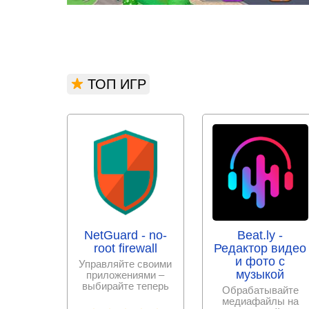
ТОП ИГР
NetGuard - no-
Beat.ly -
root firewall
Редактор видео
и фото с
Управляйте своими
музыкой
приложениями –
выбирайте теперь
Обрабатывайте
сами, к каким
медиафайлы на
разрешить