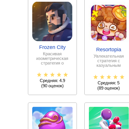
Frozen City
Resortopia
Красивая
Увлекательная
изометрическая
стратегия с
стратегия о
казуальным
развитии городка в
стилем, в которой
зоне вечной
предлагается
мерзлоты, обороне
развивать
Средняя: 4.9
Средняя: 5
(
90
оценок)
(
89
оценок)