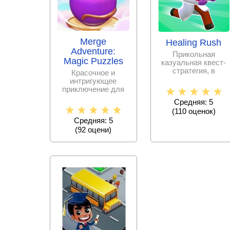
Merge
Healing Rush
Adventure:
Прикольная
Magic Puzzles
казуальная квест-
стратегия, в
Красочное и
которой игрокам
интригующее
предстоит
приключение для
оказаться в роли
семейной игры,
Средняя: 5
предлагающее
(
110
оценок)
развивать
Средняя: 5
(
92
оцени)