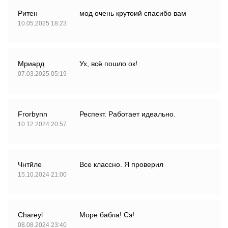
Ритен
мод очень крутоий спасибо вам
10.05.2025 18:23
Мриард
Ух, всё пошло ок!
07.03.2025 05:19
Frorbynn
Респект. Работает идеально.
10.12.2024 20:57
Чнтйле
Все классно. Я проверил
15.10.2024 21:00
Chareyl
Море бабла! Сэ!
08.08.2024 23:40