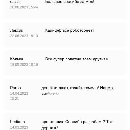
osiss
Большое спасибо за мод!
30.08.2023 15:44
Лексик
Каиифф все роботооеетт
22.06.2023 19:13
Колька
Все супер советую всем друзьям
18.05.2023 10:10
Parsa
денежки дают, качайте смело! Норма
14.04.2023
чит!✨✨✨
15:21
Lediana
просто шик. Спасибо разрабам ? Так
14.03.2023
держать!