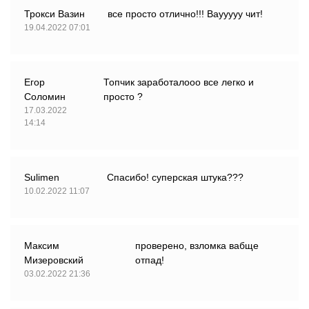
Трокси Вазин
все просто отлично!!! Ваууууу чит!
19.04.2022 07:01
Егор
Топчик заработалооо все легко и
Соломин
просто ?
17.03.2022
14:14
Sulimen
Спасибо! суперская штука???
10.02.2022 11:07
Максим
проверено, взломка вабще
Мизеровский
отпад!
03.02.2022 21:36