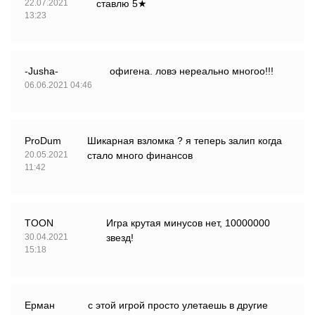
22.07.2021
ставлю 5★
13:23
-Jusha-
офигена. ловэ нереально многоо!!!
06.06.2021 04:46
ProDum
Шикарная взломка ? я теперь залип когда
20.05.2021
стало много финансов
11:42
TOON
Игра крутая минусов нет, 10000000
30.04.2021
звезд!
15:18
Ерман
с этой игрой просто улетаешь в другие