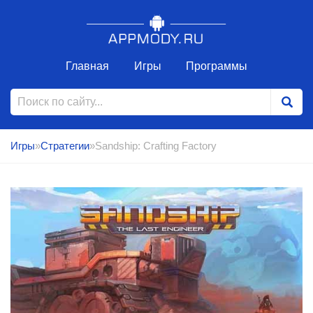
Главная
Игры
Программы
Игры
»
Стратегии
»Sandship: Crafting Factory