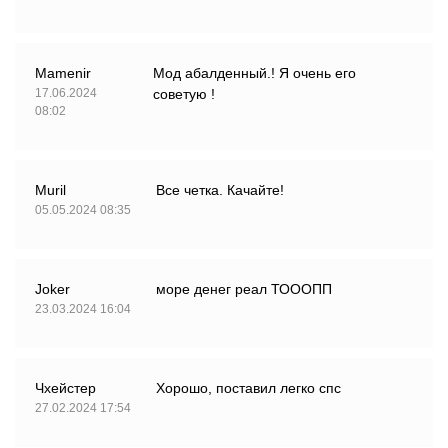
Mamenir
Мод абалденный.! Я очень его
17.06.2024
советую !
08:02
Muril
Все четка. Качайте!
05.05.2024 08:35
Joker
море денег реал ТОООПП
23.03.2024 16:04
Чхейстер
Хорошо, поставил легко спс
27.02.2024 17:54