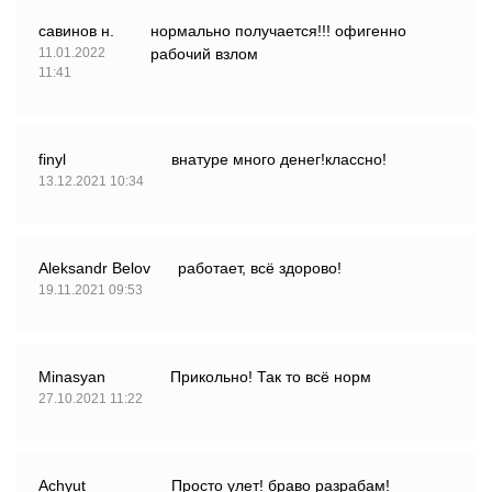
савинов н.
нормально получается!!! офигенно
11.01.2022
рабочий взлом
11:41
finyl
внатуре много денег!классно!
13.12.2021 10:34
Aleksandr Belov
работает, всё здорово!
19.11.2021 09:53
Minasyan
Прикольно! Так то всё норм
27.10.2021 11:22
Achyut
Просто улет! браво разрабам!