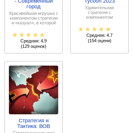
- Современный
Tycoon 2023
город
Удивительная
стратегия с
Красивейшая игрушка с
компонентом
компонентом стратегии
симулятора, в которой
и «казуал», в которой
игрок станет главой
пользователь
Средняя: 4.7
(
154
оцени)
Средняя: 4.9
(
129
оценок)
Стратегия и
Тактика: ВОВ
Стратегическая игра