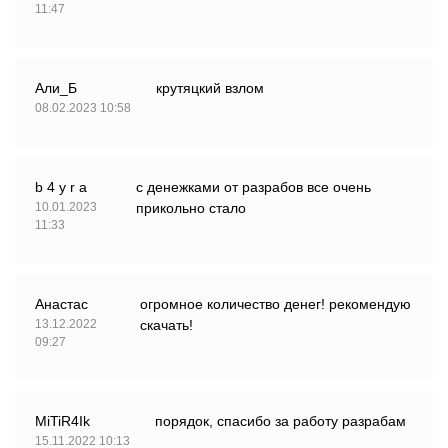
11:47
Али_Б
крутяцкий взлом
08.02.2023 10:58
b 4 y r a
с денежками от разрабов все очень
10.01.2023
прикольно стало
11:33
Анастас
огромное количество денег! рекомендую
13.12.2022
скачать!
09:27
MiTiR4Ik
порядок, спасибо за работу разрабам
15.11.2022 10:13