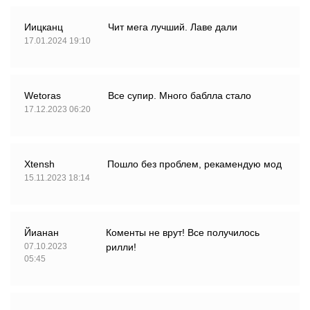
Иицканц
Чит мега лучший. Лаве дали
17.01.2024 19:10
Wetoras
Все супир. Много баблла стало
17.12.2023 06:20
Xtensh
Пошло без проблем, рекамендую мод
15.11.2023 18:14
Йианан
Коменты не врут! Все получилось
07.10.2023
рилли!
05:45