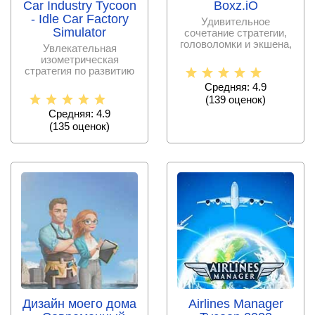
Car Industry Tycoon
Boxz.iO
- Idle Car Factory
Удивительное
Simulator
сочетание стратегии,
головоломки и экшена,
Увлекательная
в котором предстоит
изометрическая
стратегия по развитию
огромного
Средняя: 4.9
автомобильного
(
139
оценок)
завода,
Средняя: 4.9
(
135
оценок)
Дизайн моего дома
Airlines Manager