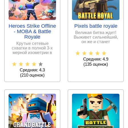
Heroes Strike Offline
Pixels battle royale
- MOBA & Battle
Великая битва ждет!
Royale
Выживет сильнейший,
он же и станет
Крутые сетевые
победителем!
схватки в полной 3-х
мерной изометрии в
стиле «королевской
Средняя: 4.9
битвы»,
(
135
оценок)
Средняя: 4.3
(
210
оценок)