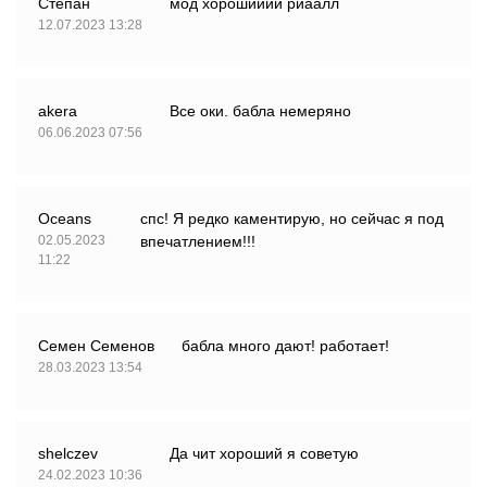
Степан
мод хорошииий риаалл
12.07.2023 13:28
akera
Все оки. бабла немеряно
06.06.2023 07:56
Oceans
спс! Я редко каментирую, но сейчас я под
02.05.2023
впечатлением!!!
11:22
Семен Семенов
бабла много дают! работает!
28.03.2023 13:54
shelczev
Да чит хороший я советую
24.02.2023 10:36