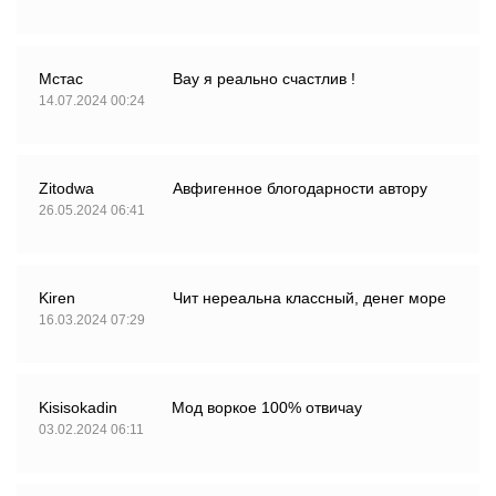
Мстас
Вау я реально счастлив !
14.07.2024 00:24
Zitodwa
Авфигенное блогодарности автору
26.05.2024 06:41
Kiren
Чит нереальна классный, денег море
16.03.2024 07:29
Kisisokadin
Мод воркое 100% отвичау
03.02.2024 06:11