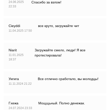
24.06.2025
Спасибо за взлом!
22:33
Cieyddi
все круто, загружайте чит
11.04.2025 17:50
Niarit
Загружайте смело, люди! Я все
11.01.2025
протестировала!
18:37
Уигига
Все отлично сработало, вы молодцы!
11.11.2024 21:22
Гхежа
Мощщьный. Полно денежак.
24.07.2024 23:33