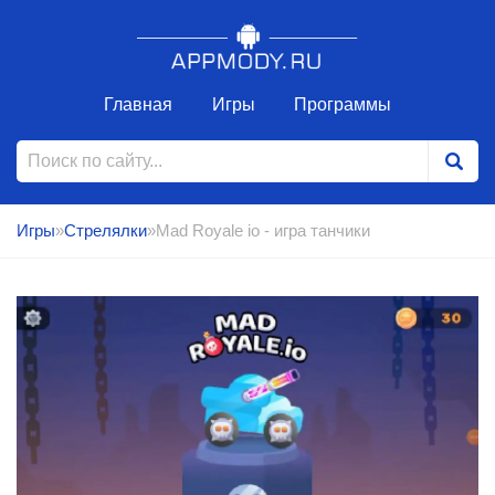
Главная
Игры
Программы
Игры
»
Стрелялки
»Mad Royale io - игра танчики