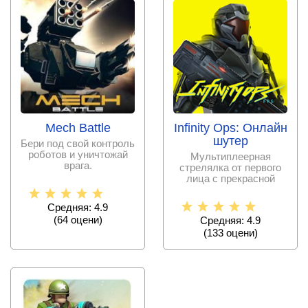
Mech Battle
Infinity Ops: Онлайн
шутер
Бери под свой контроль
роботов и уничтожай
Мультиплеерная
врага.
стрелялка от первого
лица с прекрасной
графикой и
увлекательным
Средняя: 4.9
(
64
оцени)
Средняя: 4.9
(
133
оцени)