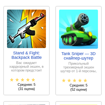
Stand & Fight:
Tank Sniper — 3D
Backpack Battle
снайпер-шутер
Вас ожидает
Прикольный
хардкорный экшен, в
трехмерный экшен
котором предстоит
шутер от 1-й персоны,
почти безостановочно
предлагающий
уничтожать
уничтожать танки при
Средняя: 5
Средняя: 5
(
31
оценa)
(
52
оцени)