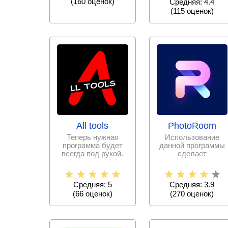
(
160
оценок)
Средняя: 4.4
(
115
оценок)
All tools
PhotoRoom
Теперь нужная
Использование
программа будет
данной программы
всегда под рукой.
сделает
Больше не нужно
редактирование
скачивать тысячи
фотографий
простым и
Средняя: 5
Средняя: 3.9
(
66
оценок)
(
270
оценок)