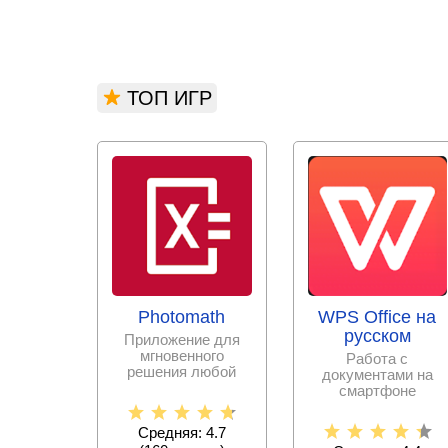
ТОП ИГР
Photomath
WPS Office на
русском
Приложение для
мгновенного
Работа с
решения любой
документами на
математической
смартфоне
задачи с
становится еще
пошаговыми
проще с набором
Средняя: 4.7
офисных программ,