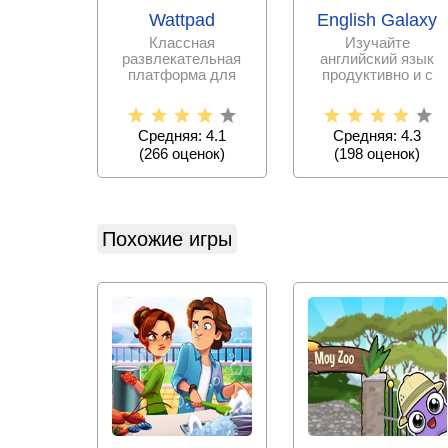
Wattpad
English Galaxy
Классная
Изучайте
развлекательная
английский язык
платформа для
продуктивно и с
писателей и
интересом, не тратя
любителей
на репетиторов и
почитать истории и
курсы
Средняя: 4.1
Средняя: 4.3
(
266
оценок)
(
198
оценок)
Похожие игры