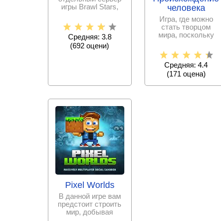
игры Brawl Stars,
человека
включающей, как
Игра, где можно
последнюю версию
стать творцом
этой
мира, поскольку
Средняя: 3.8
эволюция
(
692
оцени)
человеческих
особей будет
Средняя: 4.4
(
171
оценa)
Pixel Worlds
В данной игре вам
предстоит строить
мир, добывая
самостоятельно