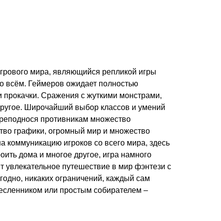
игрового мира, являющийся репликой игры
во всём. Геймеров ожидает полностью
 прокачки. Сражения с жуткими монстрами,
 другое. Широчайший выбор классов и умений
преподнося противникам множество
тво графики, огромный мир и множество
а коммуникацию игроков со всего мира, здесь
роить дома и многое другое, игра намного
т увлекательное путешествие в мир фэнтези с
годно, никаких ограничений, каждый сам
месленником или простым собирателем –