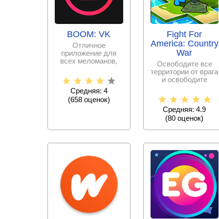
BOOM: VK
Fight For
America: Country
Отличное
War
приложение для
всех меломанов,
Освободите все
имеющих аккаунт в
территории от врага
популярной
и освободите
социальной сети
страну, но будьте
Средняя: 4
готовы к тому, что
(
658
оценок)
Средняя: 4.9
(
80
оценок)