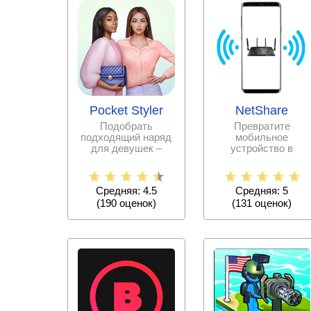
Pocket Styler
NetShare
Подобрать
Превратите
подходящий наряд
мобильное
для девушек –
устройство в
дело очень
переносной модем
непростое.
с раздачей Wi fi
Испытайте свои
соединения.
Средняя: 4.5
Средняя: 5
силы в
(
190
оценок)
(
131
оценок)