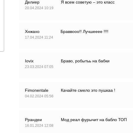
Делиер
Я всем советую – это класс
20.04.2024 10:19
Хнжахо
Браввооо!! Лучшееее !!!!
17.04.2024 11:24
Iovix
Браво, робытьь на бабки
23.03.2024 07:05
Fimonentale
Качайте смело это пушкаа !
04.02.2024 05:56
Ррандеи
Мод реал фурычит на бабло ТОП
16.01.2024 12:08