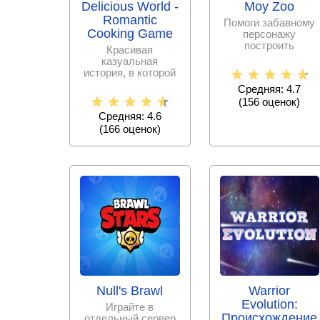
Delicious World -
Moy Zoo
Romantic
Помоги забавному
Cooking Game
персонажу
построить
Красивая
собственный
казуальная
зоопарк, заселить
история, в которой
его экзотическими
развитие ресторана
Средняя: 4.7
и приготовление
(
156
оценок)
блюда
Средняя: 4.6
(
166
оценок)
Null's Brawl
Warrior
Evolution:
Играйте в
Происхождение
отдельный сервер