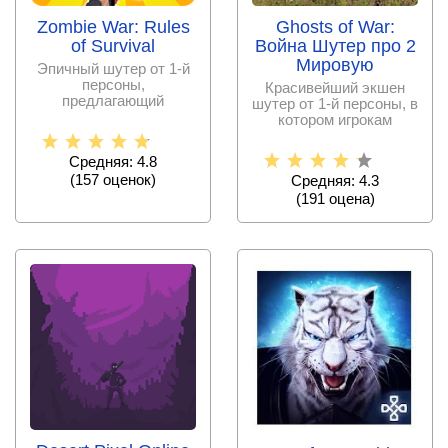
Zombie War: Rules
Ghosts of War:
of Survival
Война Шутер про 2
Мировую
Эпичный шутер от 1-й
персоны,
Красивейший экшен
предлагающий
шутер от 1-й персоны, в
пользователям
котором игрокам
оказаться в сердце
предстоит окунуться в
Средняя: 4.8
(
157
оценок)
Средняя: 4.3
(
191
оценa)