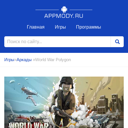
Главная
Игры
Программы
Игры
»
Аркады
»World War Polygon