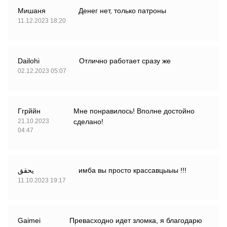
Мишаня
Денег нет, только патроны
11.12.2023 18:20
Dailohi
Отлично работает сразу же
02.12.2023 05:07
Ггрййн
Мне понравилось! Вполне достойно
21.10.2023
сделано!
04:47
يحقق
имба вы просто крассавцыыы !!!
11.10.2023 19:17
Gaimei
Превасходно идет зломка, я благодарю