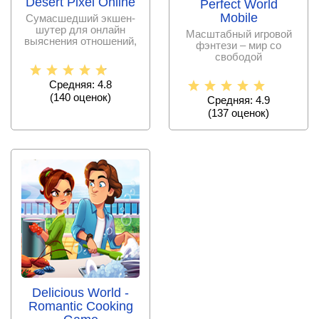
Desert Pixel Online
Perfect World
Mobile
Сумасшедший экшен-
шутер для онлайн
Масштабный игровой
выяснения отношений,
фэнтези – мир со
в котором предлагается
свободой
перемещения,
прокачкой и
Средняя: 4.8
классическими
(
140
оценок)
Средняя: 4.9
(
137
оценок)
Delicious World -
Romantic Cooking