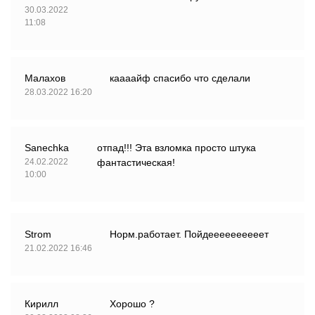
30.03.2022
11:08
Малахов
каааайф спасибо что сделали
28.03.2022 16:20
Sanechka
отпад!!! Эта взломка просто штука
24.02.2022
фантастическая!
10:00
Strom
Норм.работает. Пойдеееееееееет
21.02.2022 16:46
Кирилл
Хорошо ?