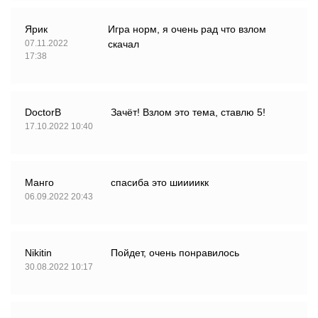
Ярик
Игра норм, я очень рад что взлом
07.11.2022
скачал
17:38
DoctorВ
Зачёт! Взлом это тема, ставлю 5!
17.10.2022 10:40
Манго
спасиба это шиииикк
06.09.2022 20:43
Nikitin
Пойдет, очень понравилось
30.08.2022 10:17