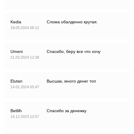
Kedia
Слома обалденно крутая.
19.05.2024 06:12
Umeni
Спасибо, беру все что хочу
21.03.2024 12:38
Elutan
Высшак, много денег топ
14.01.2024 05:47
Betlilh
Спасибо за денежку
14.12.2023 12:57