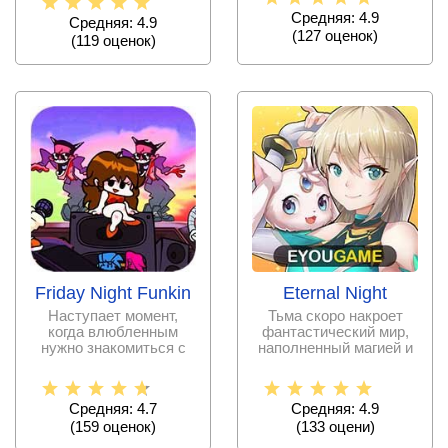
Средняя: 4.9
Средняя: 4.9
(
127
оценок)
(
119
оценок)
Friday Night Funkin
Eternal Night
Наступает момент,
Тьма скоро накроет
когда влюбленным
фантастический мир,
нужно знакомиться с
наполненный магией и
родителями своей
чудесами. Встаньте на
второй
Средняя: 4.7
Средняя: 4.9
(
159
оценок)
(
133
оцени)