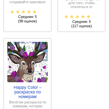
создавайте красивые
для того, чтобы
картинки и получайте
отвлечься от
баллы.
повседневной рутины и
проверить
Средняя: 5
(
98
оценок)
Средняя: 5
(
117
оценок)
Happy Color –
раскраска по
номерам
Весёлая раскраска по
номерам, которая