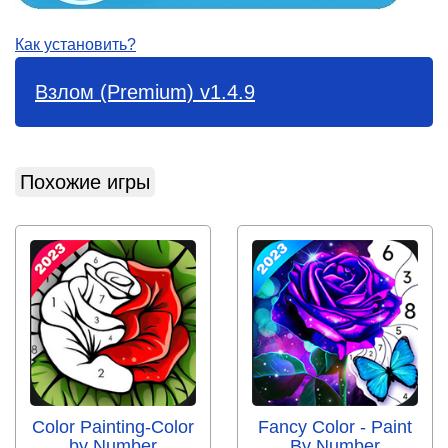
Как установить?
Взлом (Premium) v1.4.9
Похожие игры
Color Painting-Color
Fancy Color - Paint
by Number
By Number