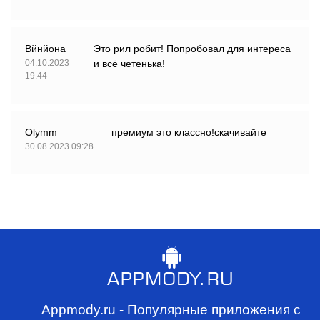
Вйнйона
Это рил робит! Попробовал для интереса
04.10.2023
и всё четенька!
19:44
Оlymm
премиум это классно!скачивайте
30.08.2023 09:28
Appmody.ru - Популярные приложения с