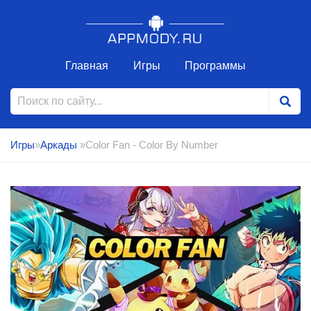
Главная
Игры
Программы
Игры
»
Аркады
»Color Fan - Color By Number