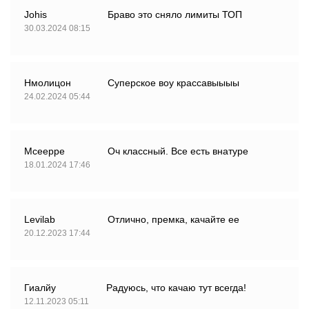
Johis
Браво это сняло лимиты ТОП
30.03.2024 08:15
Нмолицон
Суперское воу крассавыыыы
24.02.2024 05:44
Мсеерре
Оч классный. Все есть внатуре
18.01.2024 17:46
Levilab
Отлично, премка, качайте ее
20.12.2023 17:44
Гиалйу
Радуюсь, что качаю тут всегда!
12.11.2023 05:11