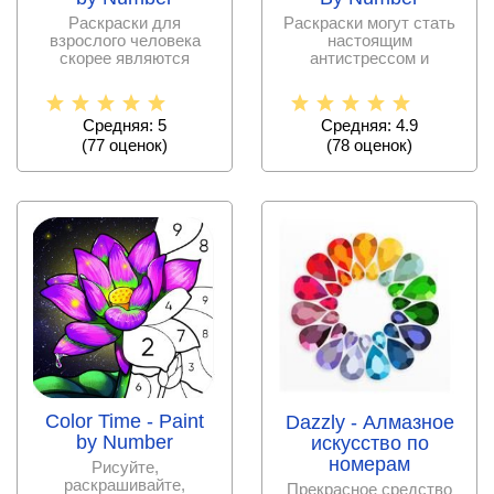
Раскраски для
Раскраски могут стать
взрослого человека
настоящим
скорее являются
антистрессом и
способом успокоения и
помогают
релаксации, а
расслабиться. Как
хорошо,
Средняя: 5
Средняя: 4.9
(
77
оценок)
(
78
оценок)
Color Time - Paint
Dazzly - Алмазное
by Number
искусство по
номерам
Рисуйте,
раскрашивайте,
Прекрасное средство