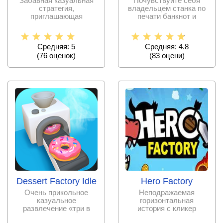
Забавная казуальная
Почувствуйте себя
стратегия,
владельцем станка по
приглашающая
печати банкнот и
работать на фабрике
добейтесь того, чтобы
по производству
Средняя: 5
Средняя: 4.8
(
76
оценок)
(
83
оцени)
Dessert Factory Idle
Hero Factory
Очень прикольное
Неподражаемая
казуальное
горизонтальная
развлечение «три в
история с кликер
ряд», приглашающее
основой, в которой