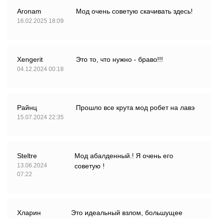
Aronam
Мод очень советую скачивать здесь!
16.02.2025 18:09
Xengerit
Это то, что нужно - браво!!!
04.12.2024 00:18
Райнц
Прошло все крута мод робет на лавэ
15.07.2024 22:35
Steltre
Мод абалденный.! Я очень его
13.06.2024
советую !
07:22
Хларин
Это идеальный взлом, большущее