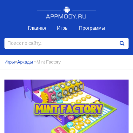
Главная
Игры
Программы
Игры
»
Аркады
»Mint Factory