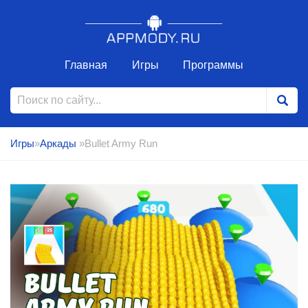
Главная
Игры
Программы
Игры
»
Аркады
»Bullet Army Run