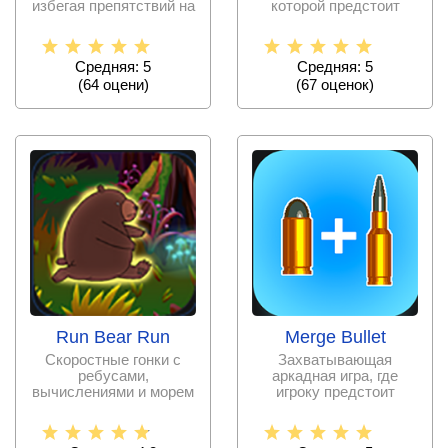
избегая препятствий на
которой предстоит
своём пути.
заниматься очисткой
разного
Средняя: 5
Средняя: 5
(
64
оцени)
(
67
оценок)
Run Bear Run
Merge Bullet
Скоростные гонки с
Захватывающая
ребусами,
аркадная игра, где
вычислениями и морем
игроку предстоит
азарта, приглашающие
сливать и улучшать
руководить
различные виды