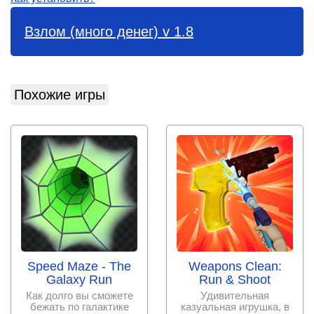
Взлом (много денег) v 1.8
Похожие игры
Speed Maze - The
Weapons Clean:
Galaxy Run
Run & Shoot
Как долго вы сможете
Удивительная
бежать по галактике
казуальная игрушка, в